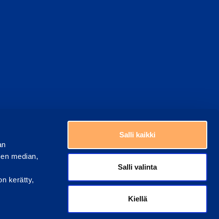
Choose a country
Salli kaikki
an
sen median,
Salli valinta
on kerätty,
Kiellä