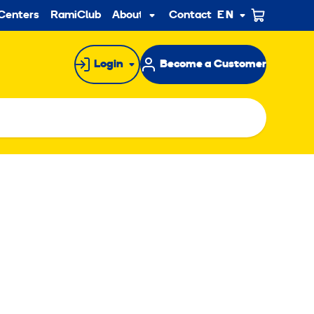
ndary
Centers
RamiClub
About us
Contact
EN
Sub
menu
Login
Become a Customer