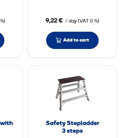
a
d
9,22 €
 %)
/ day
(
VAT
0 %)
d
e
r
Add to cart
5
s
S
t
a
e
f
p
e
s
t
y
S
 with
Safety Stepladder
t
3 steps
e