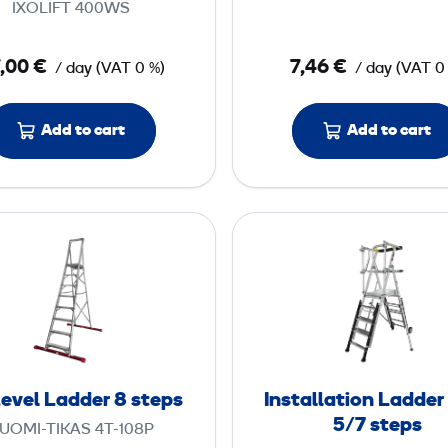
IXOLIFT 400WS
e
a
W
d
,00 €
7,46 €
/ day
(
VAT
0 %)
/ day
(
VAT
0
o
d
r
e
k
r
Add to cart
Add to cart
P
4
l
a
s
4
I
t
t
T
n
f
e
-
s
o
p
L
t
r
s
e
a
m
v
l
e
l
evel Ladder 8 steps
Installation Ladder
l
a
5/7 steps
UOMI-TIKAS 4T-108P
L
t