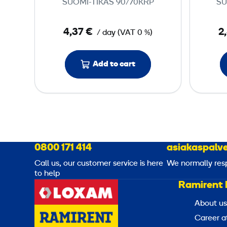
SUOMI-TIKAS 90/70KRP
SU
p
l
4,37 €
2
/ day
(
VAT
0 %)
a
d
d
Add to cart
e
r
3
s
t
0800 171 414
asiakaspalve
e
Call us, our customer service is here
We normally res
p
to help
Ramirent 
s
About us
Career a