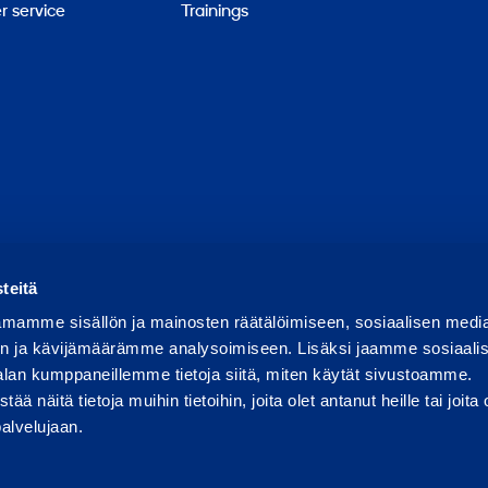
 service
Trainings
Report abuse
Report a security issue
Manage cookies
teitä
mamme sisällön ja mainosten räätälöimiseen, sosiaalisen medi
n ja kävijämäärämme analysoimiseen. Lisäksi jaamme sosiaali
alan kumppaneillemme tietoja siitä, miten käytät sivustoamme.
näitä tietoja muihin tietoihin, joita olet antanut heille tai joita 
palvelujaan.