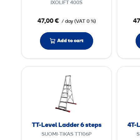
IXOLIFT 400S
e
W
47,00 €
47
/ day
(
VAT
0 %)
o
r
k
Add to cart
P
l
a
T
t
T
f
-
o
L
r
e
m
v
e
TT-Level Ladder 6 steps
4T-L
l
SUOMI-TIKAS TT106P
S
L