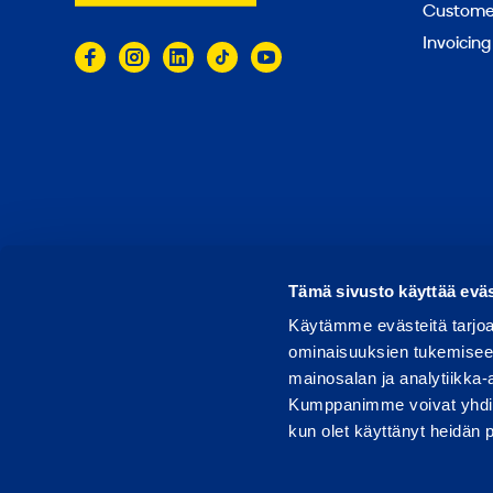
Customer
Invoicing
© 2026 Ramirent
Terms of use
Privacy notice
Tämä sivusto käyttää eväs
Käytämme evästeitä tarjoa
ominaisuuksien tukemisee
mainosalan ja analytiikka-
Kumppanimme voivat yhdistää 
kun olet käyttänyt heidän 