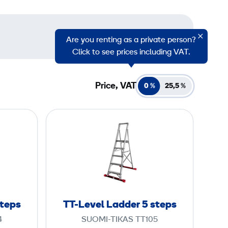
Are you renting as a private person?
Click to see prices including VAT.
Price, VAT
0 %
25,5
%
T
T
-
L
e
v
e
steps
TT-Level Ladder 5 steps
l
4
SUOMI-TIKAS TT105
L