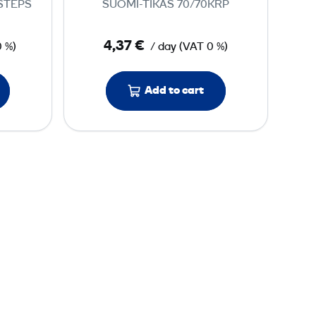
STEPS
SUOMI-TIKAS 70/70KRP
p
l
4,37 €
0 %)
/ day
(
VAT
0 %)
a
d
d
Add to cart
e
r
3
s
t
e
p
s