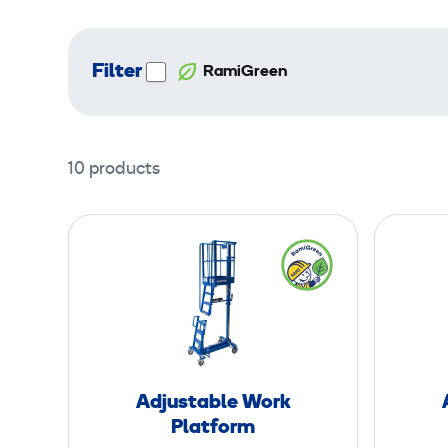
Filter
RamiGreen
10 products
A
d
j
u
s
t
a
Adjustable Work
b
Platform
l