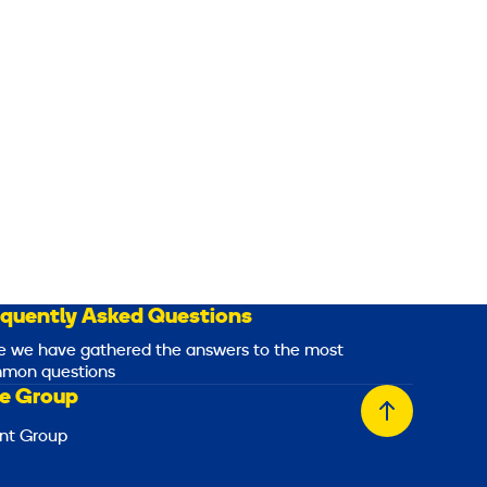
equently Asked Questions
e we have gathered the answers to the most
mon questions
e Group
Back
nt Group
to
top