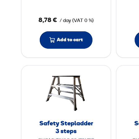
a
d
8,78 €
/ day
(
VAT
0 %)
d
e
r
Add to cart
6
s
S
t
a
e
f
p
e
s
t
y
S
Safety Stepladder
S
t
3 steps
e