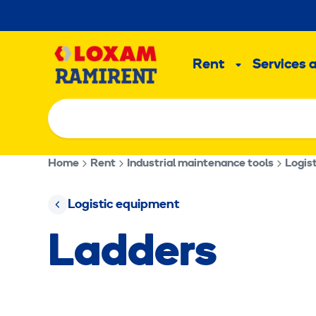
Skip
to
Main
content
Rent
Services 
Sub
menu
Home
Rent
Industrial maintenance tools
Logis
Logistic equipment
Ladders