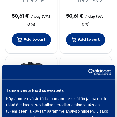
HILTI PR2-HS
HILTI PR2-HSA12
i
i
n
n
50,61 €
50,61 €
/ day
(
VAT
/ day
(
VAT
g
g
0 %)
0 %)
P
P
l
l
a
a
Add to cart
Add to cart
n
n
n
n
D
P
i
i
i
o
n
n
g
i
g
g
i
n
L
L
t
t
a
a
Tämä sivusto käyttää evästeitä
a
a
s
s
Käytämme evästeitä tarjoamamme sisällön ja mainosten
l
n
e
e
Digital Single
Point and Line
räätälöimiseen, sosiaalisen median ominaisuuksien
S
d
r
r
tukemiseen ja kävijämäärämme analysoimiseen. Lisäksi
Slope Laser
Laser
i
L