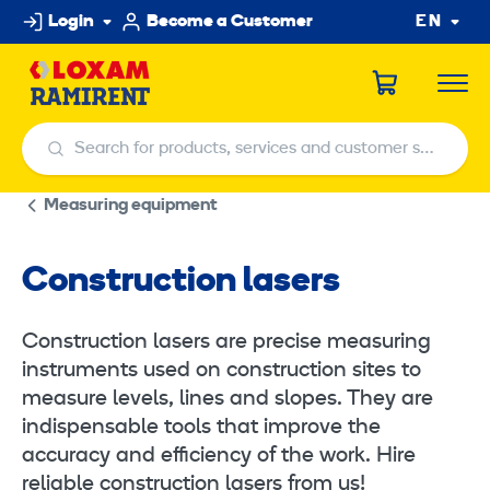
Skip
Login
Become a Customer
EN
to
content
Search for products, services and customer service centers
Search for products, services and customer service centers
Measuring equipment
Construction lasers
Construction lasers are precise measuring
instruments used on construction sites to
measure levels, lines and slopes. They are
indispensable tools that improve the
accuracy and efficiency of the work. Hire
reliable construction lasers from us!