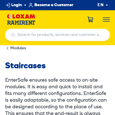
Skip
Login
Become a Customer
EN
to
content
Search for products, services and customer service centers
Search for products, services and customer service centers
Modules
Staircases
EnterSafe ensures safe access to on-site
modules. It is easy and quick to install and
fits many different configurations. EnterSafe
is easily adaptable, so the configuration can
be designed according to the place of use.
This ensures that the end-result is always