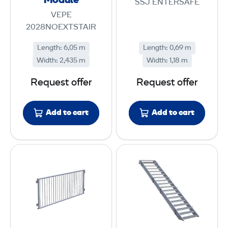
Module
SSJ ENTERSAFE
i
e
VEPE
r
S
2028NOEXTSTAIR
M
t
Length
:
6,05 m
Length
:
0,69 m
o
a
Width
:
2,435 m
Width
:
1,18 m
d
i
u
r
Request offer
Request offer
l
e
Add to cart
Add to cart
E
E
n
n
t
t
e
e
r
r
S
S