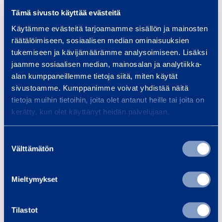
r
r
Tämä sivusto käyttää evästeitä
S
S
Käytämme evästeitä tarjoamamme sisällön ja mainosten
a
a
EnterSafe
EnterSafe
räätälöimiseen, sosiaalisen median ominaisuuksien
f
f
Railing 1,2 m
Railing 0,32 m
tukemiseen ja kävijämäärämme analysoimiseen. Lisäksi
e
e
SSJ ENTERSAFE
SSJ ENTERSAFE
jaamme sosiaalisen median, mainosalan ja analytiikka-
R
R
alan kumppaneillemme tietoja siitä, miten käytät
a
a
Length
:
1,2 m
Length
:
0,32 m
sivustoamme. Kumppanimme voivat yhdistää näitä
Width
i
:
1,2 m
Width
:
i
0,32 m
tietoja muihin tietoihin, joita olet antanut heille tai joita on
l
l
kerätty, kun olet käyttänyt heidän palvelujaan.
Request offer
Request offer
i
i
n
n
Suostumuksen
Add to cart
Add to cart
Välttämätön
g
g
valinta
1
0
,
,
Mieltymykset
E
E
2
3
n
n
2
t
t
Tilastot
m