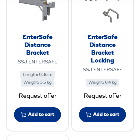
g
e
e
r
r
S
S
a
a
EnterSafe
EnterSafe
f
f
Distance
Distance
e
e
Bracket
Bracket
D
D
Locking
SSJ ENTERSAFE
i
i
SSJ ENTERSAFE
Length
:
s
0,36 m
s
Weight
:
3,5 kg
Weight
:
0,4 kg
t
t
a
a
Request offer
Request offer
n
n
c
c
Add to cart
Add to cart
e
e
B
B
r
r
E