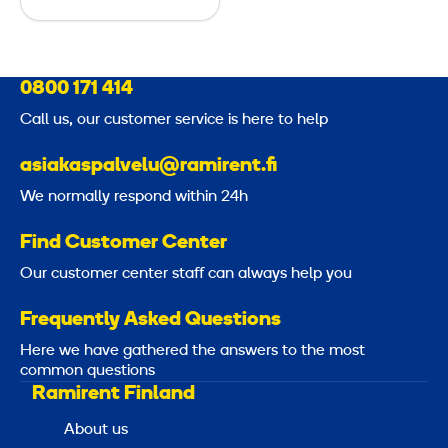
F
l
o
o
0800 171 414
r
Call us, our customer service is here to help
P
asiakaspalvelu@ramirent.fi
a
n
We normally respond within 24h
e
Find Customer Center
l
Our customer center staff can always help you
Frequently Asked Questions
Here we have gathered the answers to the most
common questions
Ramirent Finland
About us