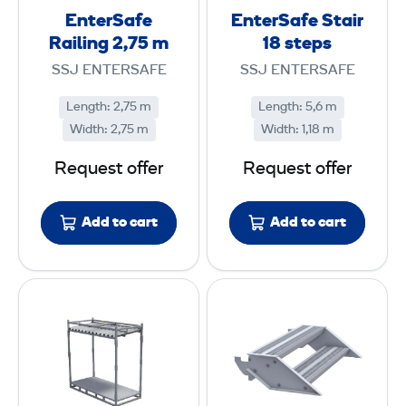
a
a
EnterSafe
EnterSafe Stair
f
f
Railing 2,75 m
18 steps
e
e
SSJ ENTERSAFE
SSJ ENTERSAFE
R
S
a
t
Length
:
2,75 m
Length
:
5,6 m
Width
:
i
2,75 m
Width
:
a
1,18 m
l
i
Request offer
Request offer
i
r
n
1
Add to cart
Add to cart
g
8
2
,
s
E
E
7
t
n
n
5
e
t
t
p
e
e
m
s
r
r