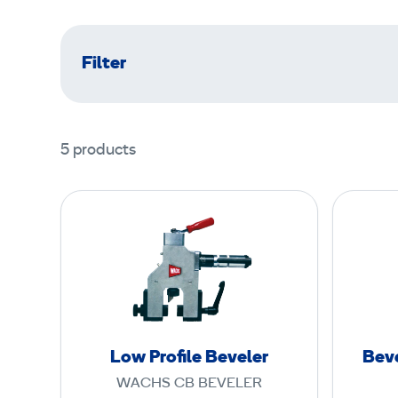
Filter
5 products
L
o
w
P
r
o
f
Low Profile Beveler
Beve
i
WACHS CB BEVELER
l