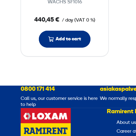
WACHS SF1016
n
c
440,45 €
/ day
(
VAT
0 %)
e
S
p
Add to cart
l
i
t
F
r
a
0800 171 414
asiakaspalve
m
Call us, our customer service is here
We normally res
e
to help
Ramirent 
About us
Career a