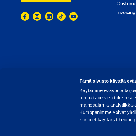
Customer
Invoicing
© 2026 Ramirent
Terms of use
Privacy notice
Tämä sivusto käyttää eväs
Käytämme evästeitä tarjoa
ominaisuuksien tukemisee
mainosalan ja analytiikka-
Kumppanimme voivat yhdistää 
kun olet käyttänyt heidän 