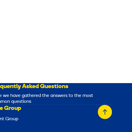
equently Asked Questions
e we have gathered the answers to the most
mon questions
e Group
Back
nt Group
to
top