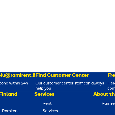
e
e
s
s
lu@ramirent.fi
Find Customer Center
Fr
pond within 24h
Our customer center staff can always
Her
help you
com
Finland
Services
About th
Rent
Ramire
t Ramirent
Services