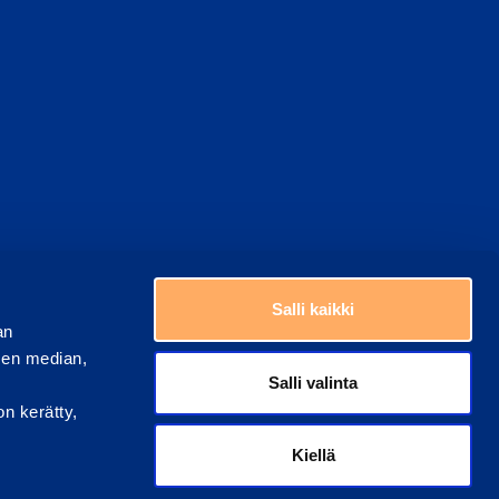
Choose a country
Salli kaikki
an
sen median,
Salli valinta
on kerätty,
Kiellä