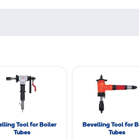
B
B
e
e
v
v
e
e
l
l
l
l
i
i
lling Tool for Boiler
Bevelling Tool for B
n
n
Tubes
Tubes
g
g