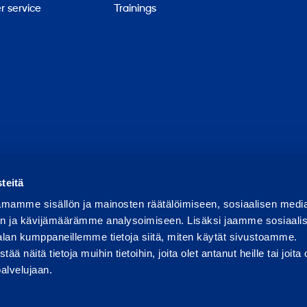
 service
Trainings
Report abuse
Report a security issue
Manage cookies
teitä
mamme sisällön ja mainosten räätälöimiseen, sosiaalisen medi
n ja kävijämäärämme analysoimiseen. Lisäksi jaamme sosiaali
alan kumppaneillemme tietoja siitä, miten käytät sivustoamme.
näitä tietoja muihin tietoihin, joita olet antanut heille tai joita 
palvelujaan.