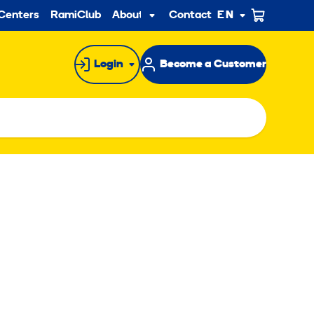
ndary
Centers
RamiClub
About us
Contact
EN
Sub
menu
Login
Become a Customer