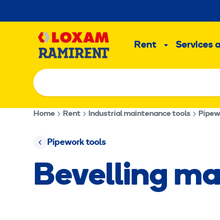
Skip
to
Main
content
Rent
Services 
Sub
menu
Home
Rent
Industrial maintenance tools
Pipew
Pipework tools
Bevelling m