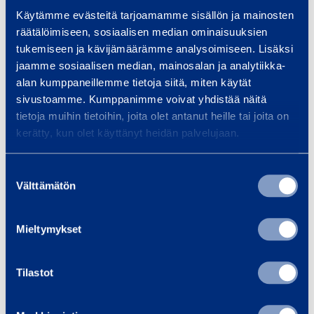
t
h
R
M
Käytämme evästeitä tarjoamamme sisällön ja mainosten
e
i
o
a
räätälöimiseen, sosiaalisen median ominaisuuksien
m
n
tukemiseen ja kävijämäärämme analysoimiseen. Lisäksi
l
n
e
jaamme sosiaalisen median, mainosalan ja analytiikka-
l
u
alan kumppaneillemme tietoja siitä, miten käytät
G
a
sivustoamme. Kumppanimme voivat yhdistää näitä
r
l
tietoja muihin tietoihin, joita olet antanut heille tai joita on
o
R
kerätty, kun olet käyttänyt heidän palvelujaan.
Roll Grooving
Manual Roll
o
o
Machine
Grooving Tool
v
l
Suostumuksen
i
l
Välttämätön
valinta
80,34 €
25,27 €
/
/
n
G
day
(
VAT
0 %)
day
(
VAT
0 %)
g
r
Mieltymykset
M
o
Add to cart
a
Add to cart
o
Tilastot
c
v
h
i
H
H