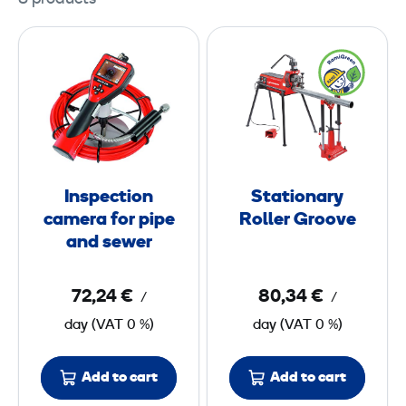
I
S
n
t
s
a
p
t
e
i
c
o
t
n
Inspection
Stationary
i
a
camera for pipe
Roller Groove
o
r
and sewer
n
y
c
R
72,24 €
80,34 €
/
/
a
o
day
(
VAT
0 %)
day
(
VAT
0 %)
m
l
e
l
Add to cart
Add to cart
r
e
a
r