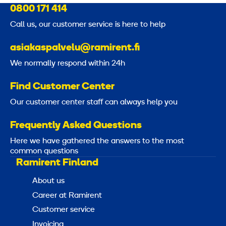
e
0800 171 414
n
Call us, our customer service is here to help
c
h
asiakaspalvelu@ramirent.fi
We normally respond within 24h
Find Customer Center
Our customer center staff can always help you
Frequently Asked Questions
Here we have gathered the answers to the most
common questions
Ramirent Finland
About us
Career at Ramirent
Customer service
Invoicing