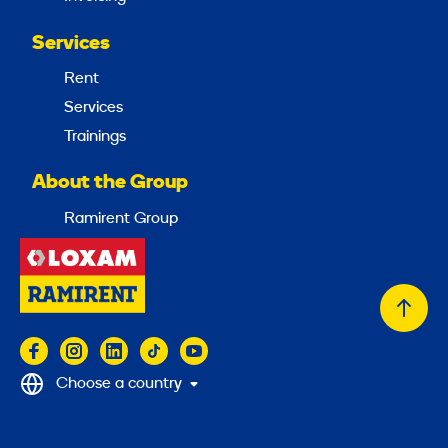
Services
Rent
Services
Trainings
About the Group
Ramirent Group
Back
to
top
Choose a country