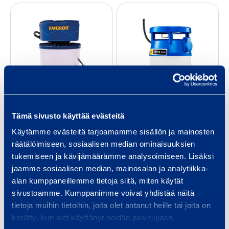
L
L
,
V
E
E
c
D
D
h
W
W
a
o
o
i
r
r
n
k
k
a
LED Work Light
LED Work Light
L
L
b
48V
230V
Tämä sivusto käyttää evästeitä
i
i
l
Käytämme evästeitä tarjoamamme sisällön ja mainosten
g
g
e
46,90 €
129,00 €
/
/
räätälöimiseen, sosiaalisen median ominaisuuksien
h
h
tukemiseen ja kävijämäärämme analysoimiseen. Lisäksi
piece
(
VAT
0 %)
piece
(
VAT
0 %)
t
t
jaamme sosiaalisen median, mainosalan ja analytiikka-
4
2
alan kumppaneillemme tietoja siitä, miten käytät
Add to cart
8
Add to cart
3
sivustoamme. Kumppanimme voivat yhdistää näitä
V
0
tietoja muihin tietoihin, joita olet antanut heille tai joita on
V
kerätty, kun olet käyttänyt heidän palvelujaan.
L