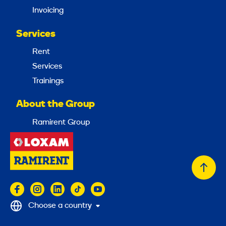
Invoicing
Services
Rent
Services
Trainings
About the Group
Ramirent Group
Back
to
top
Choose a country