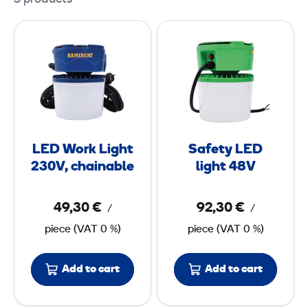
L
S
E
a
D
f
W
e
o
t
r
y
k
L
LED Work Light
Safety LED
L
E
230V, chainable
light 48V
i
D
g
l
49,30 €
92,30 €
/
/
h
i
piece
(
VAT
0 %)
piece
(
VAT
0 %)
t
g
2
h
Add to cart
3
Add to cart
t
0
4
V
8