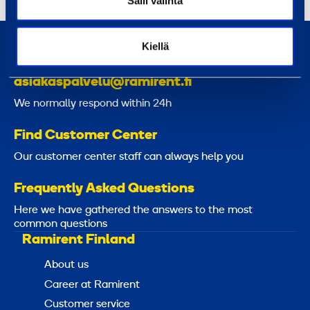
Salli valinta
V
,
0800 171 414
c
Kiellä
Call us, our customer service is here to help
h
a
asiakaspalvelu@ramirent.fi
i
We normally respond within 24h
n
a
Find Customer Center
b
Our customer center staff can always help you
l
Frequently Asked Questions
e
Here we have gathered the answers to the most
common questions
Ramirent Finland
About us
Career at Ramirent
Customer service