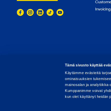
k
Customer
V
Invoicing
A
© 2026 Ramirent
Terms of use
Privacy notice
Tämä sivusto käyttää eväs
Käytämme evästeitä tarjoa
ominaisuuksien tukemisee
mainosalan ja analytiikka-
Kumppanimme voivat yhdistää 
kun olet käyttänyt heidän 