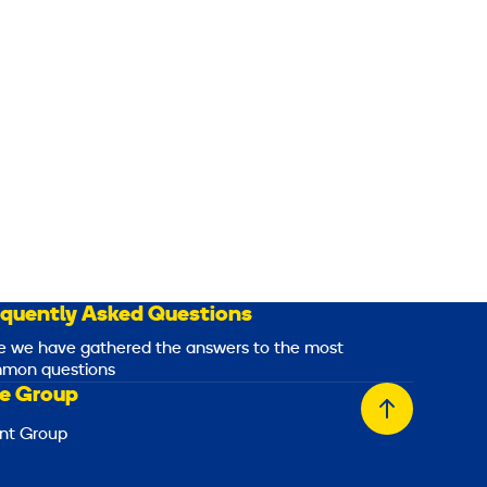
k
V
A
equently Asked Questions
e we have gathered the answers to the most
mon questions
e Group
Back
nt Group
to
top