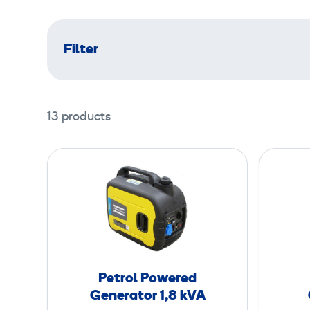
Filter
13 products
P
e
t
r
o
l
P
Petrol Powered
o
Generator 1,8 kVA
w