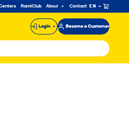
ndary
Centers
RamiClub
About us
Contact
EN
Sub
menu
Login
Become a Customer