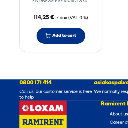
V
ENDRESS ESE1006DLS GT
e
A
r
114,25 €
/ day
(
VAT
0 %)
e
d
G
Add to cart
e
n
e
r
a
t
0800 171 414
asiakaspalve
o
Call us, our customer service is here
We normally res
r
to help
Ramirent 
1
0
About us
Career a