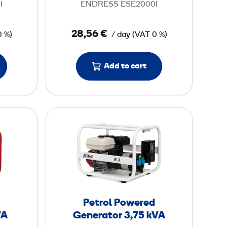
I
ENDRESS ESE2000I
e
r
28,56 €
0 %)
/ day
(
VAT
0 %)
e
d
G
Add to cart
e
n
e
P
r
e
a
t
t
r
o
o
r
l
2
P
Petrol Powered
o
VA
Generator 3,75 kVA
k
w