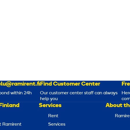
k
k
V
V
A
A
lu@ramirent.fi
Find Customer Center
Fr
pond within 24h
Our customer center staff can always
Her
help you
com
Finland
Services
About th
Rent
Ramire
t Ramirent
Services