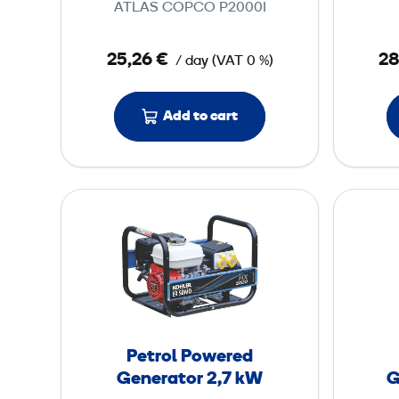
ATLAS COPCO P2000I
e
r
25,26 €
28
/ day
(
VAT
0 %)
e
d
G
Add to cart
e
n
e
P
r
e
a
t
t
r
o
o
r
l
1
P
Petrol Powered
,
o
Generator 2,7 kW
G
8
w