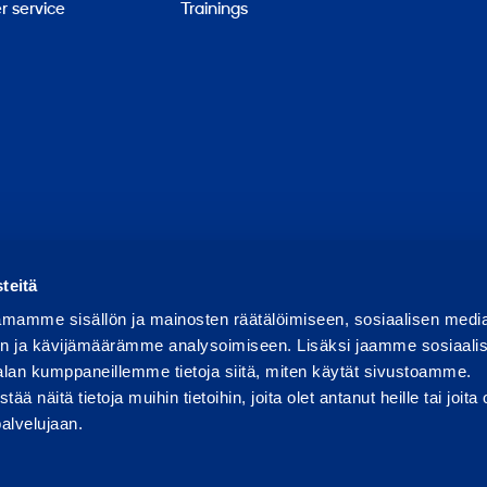
 service
Trainings
Report abuse
Report a security issue
Manage cookies
teitä
mamme sisällön ja mainosten räätälöimiseen, sosiaalisen medi
n ja kävijämäärämme analysoimiseen. Lisäksi jaamme sosiaali
alan kumppaneillemme tietoja siitä, miten käytät sivustoamme.
näitä tietoja muihin tietoihin, joita olet antanut heille tai joita 
palvelujaan.