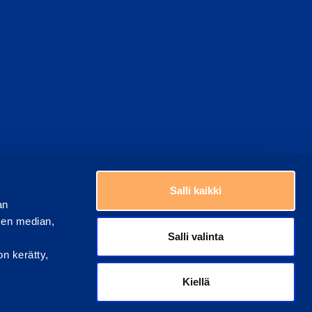
Choose a country
Salli kaikki
an
sen median,
Salli valinta
on kerätty,
Kiellä