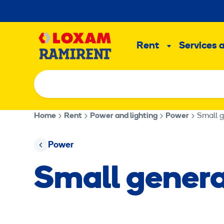
Skip
to
Main
content
Rent
Services 
Sub
menu
Home
Rent
Power and lighting
Power
Small g
Power
Small gener