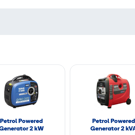
P
P
e
e
t
t
r
r
o
o
l
l
P
P
Petrol Powered
Petrol Powered
o
o
Generator 2 kW
Generator 2 kV
w
w