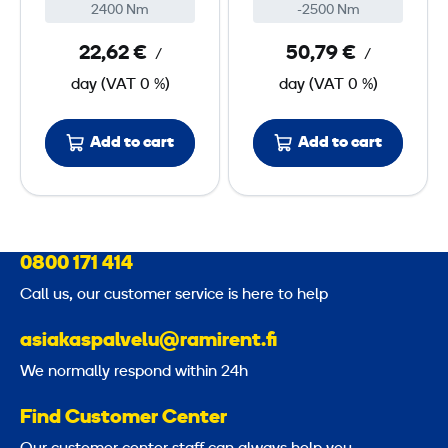
c
h
2400 Nm
-2500 Nm
t
22,62 €
50,79 €
/
/
W
day
(
VAT
0 %)
day
(
VAT
0 %)
r
e
Add to cart
Add to cart
n
c
h
0800 171 414
Call us, our customer service is here to help
asiakaspalvelu@ramirent.fi
We normally respond within 24h
Find Customer Center