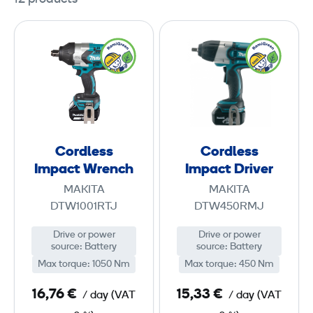
C
C
o
o
r
r
d
d
l
l
e
e
s
s
Cordless
Cordless
s
s
Impact Wrench
Impact Driver
I
I
MAKITA
MAKITA
m
m
DTW1001RTJ
DTW450RMJ
p
p
Drive or power
Drive or power
a
a
source
:
Battery
source
:
Battery
c
c
Max torque
:
1050 Nm
Max torque
:
450 Nm
t
t
W
D
16,76 €
15,33 €
/ day
(
VAT
/ day
(
VAT
r
r