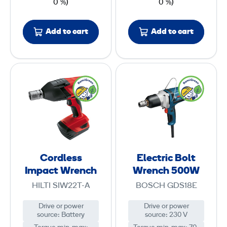
0 %)
0 %)
e
i
n
v
Add to cart
Add to cart
c
e
h
r
C
E
o
l
r
e
d
c
l
t
e
r
s
i
Cordless
Electric Bolt
s
c
Impact Wrench
Wrench 500W
I
B
HILTI SIW22T-A
BOSCH GDS18E
m
o
p
l
Drive or power
Drive or power
source
:
Battery
source
:
230 V
a
t