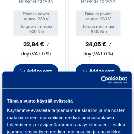
BOSCH GDS24
BOSCH GDS30
o
o
l
l
Drive or power
Drive or power
source
:
230 V
source
:
230 V
t
t
Torque min-max
:
Torque min-max
:
W
W
-600 Nm
-1000 Nm
r
r
22,84 €
24,05 €
/
/
e
e
day
(
VAT
n
0 %)
day
(
VAT
n
0 %)
c
c
h
h
Add to cart
Add to cart
8
9
0
2
P
C
0
0
Tämä sivusto käyttää evästeitä
n
o
W
W
e
r
Käytämme evästeitä tarjoamamme sisällön ja mainosten
räätälöimiseen, sosiaalisen median ominaisuuksien
u
d
tukemiseen ja kävijämäärämme analysoimiseen. Lisäksi
m
l
jaamme sosiaalisen median, mainosalan ja analytiikka-