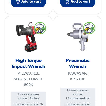
Add to cart
e
Add to cart
r
H
P
i
n
g
e
h
u
T
m
o
a
r
t
High Torque
Pneumatic
q
i
Impact Wrench
Wrench
u
c
MILWAUKEE
KAWASAKI
e
W
M18ONEFHIWF1-
KPT381P
I
r
802X
m
e
Drive or power
Drive or power
source
:
p
n
source
:
Battery
Compressed air
a
c
Torque min-max
:
0-
Torque min-max
: