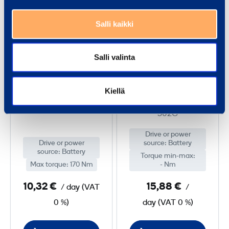
r
p
Salli kaikki
f
a
l
c
e
t
Salli valinta
s
W
Corfless Impact
Impact Wrench
s
r
Driver
MILWAUKEE
Kiellä
I
e
M18FMTIW2F12-
MAKITA DTD153RTJ
m
n
502C
p
c
Drive or power
a
h
Drive or power
source
:
Battery
c
source
:
Battery
Torque min-max
:
t
Max torque
:
170 Nm
- Nm
D
10,32 €
15,88 €
/ day
(
VAT
/
r
0 %)
day
(
VAT
0 %)
i
v