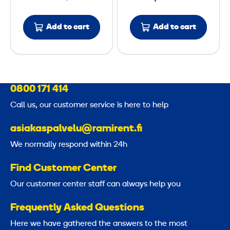
o
l
l
a
Add to cart
l
Add to cart
m
a
p
r
d
0800 171 414
Call us, our customer service is here to help
asiakaspalvelu@ramirent.fi
We normally respond within 24h
Find Customer Center
Our customer center staff can always help you
Frequently Asked Questions
Here we have gathered the answers to the most