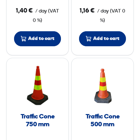
R
1,40 €
1,16 €
/ day
(
VAT
/ day
(
VAT
0
o
0 %)
%)
a
d
Add to cart
S
Add to cart
i
g
T
T
n
r
r
a
a
ff
ff
i
i
c
c
C
C
Traffic Cone
Traffic Cone
o
o
750 mm
500 mm
n
n
e
e