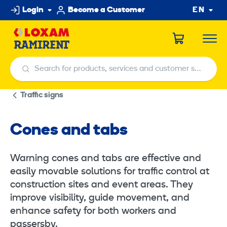
Skip
Login
Become a Customer
EN
to
content
Search for products, services and customer service centers
Search for products, services and customer service centers
Traffic signs
Cones and tabs
Warning cones and tabs are effective and
easily movable solutions for traffic control at
construction sites and event areas. They
improve visibility, guide movement, and
enhance safety for both workers and
passersby.