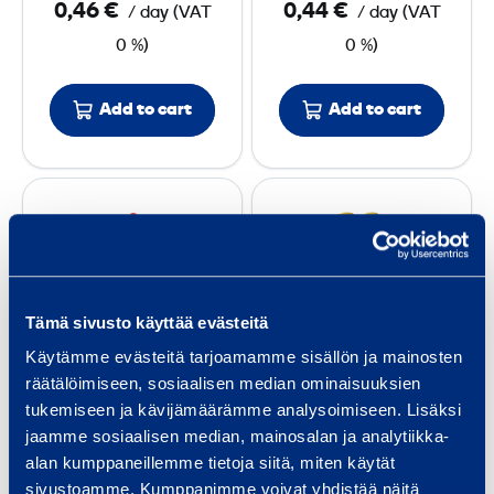
0,46 €
0,44 €
/ day
(
VAT
/ day
(
VAT
7
5
0 %)
0 %)
5
0
0
0
Add to cart
Add to cart
m
m
m
m
T
K
r
l
a
a
ff
p
i
p
Tämä sivusto käyttää evästeitä
c
m
Käytämme evästeitä tarjoamamme sisällön ja mainosten
C
a
räätälöimiseen, sosiaalisen median ominaisuuksien
Traffic Cone
Klappmax
o
x
tukemiseen ja kävijämäärämme analysoimiseen. Lisäksi
1000 mm
transport pallet
n
t
jaamme sosiaalisen median, mainosalan ja analytiikka-
for 16 pcs
e
r
alan kumppaneillemme tietoja siitä, miten käytät
0,46 €
/ day
(
VAT
1
a
sivustoamme. Kumppanimme voivat yhdistää näitä