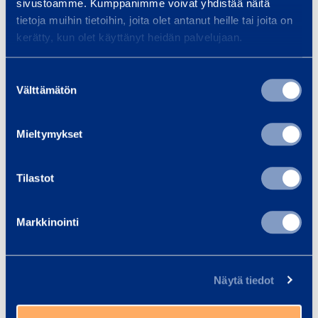
e
sivustoamme. Kumppanimme voivat yhdistää näitä
tietoja muihin tietoihin, joita olet antanut heille tai joita on
r
Similar products
kerätty, kun olet käyttänyt heidän palvelujaan.
s
c
Suostumuksen
a
Välttämätön
valinta
f
S
f
t
Mieltymykset
o
a
l
i
d
Tilastot
r
s
e
Markkinointi
Stair set for the
Modular 
t
MiTower scaffold
Tr
f
o
Näytä tiedot
36,94 €
61,33 €
/ day
(VAT 0 %)
/
r
t