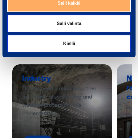
Salli kaikki
h
Add to cart
Ad
e
M
Salli valinta
i
Services
T
Kiellä
o
w
e
r
Industry
New
s
ren
Do you need a reliable partner
c
con
for industrial scaffolding and
a
weather protection? We
f
Is t
implement a…
f
reno
o
you 
l