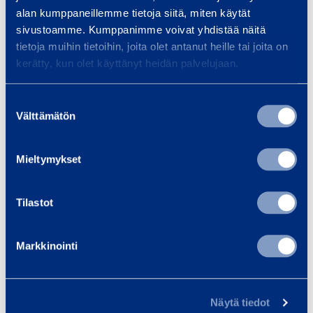
alan kumppaneillemme tietoja siitä, miten käytät
C
sivustoamme. Kumppanimme voivat yhdistää näitä
I
tietoja muihin tietoihin, joita olet antanut heille tai joita on
n
kerätty, kun olet käyttänyt heidän palvelujaan.
s
HVAC Installer Toolkit
Electric
t
Ext
Suostumuksen
a
Välttämätön
valinta
l
46,12 €
43,12 €
/ day
(VAT 0 %)
/
l
Mieltymykset
e
r
Add to cart
Ad
Tilastot
T
o
o
Markkinointi
Services
l
k
i
Näytä tiedot