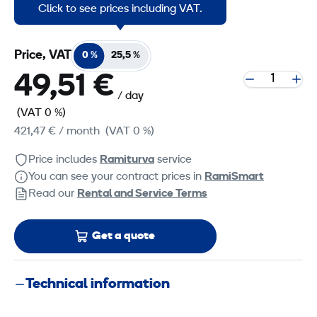
Aluminium installer toolkit.
Click to see prices including VAT.
Price, VAT
0 %
25,5 %
49,51 €
/ day
(VAT 0 %)
421,47 €
/ month
(VAT 0 %)
Price includes
Ramiturva
service
You can see your contract prices in
RamiSmart
Read our
Rental and Service Terms
Get a quote
Technical information