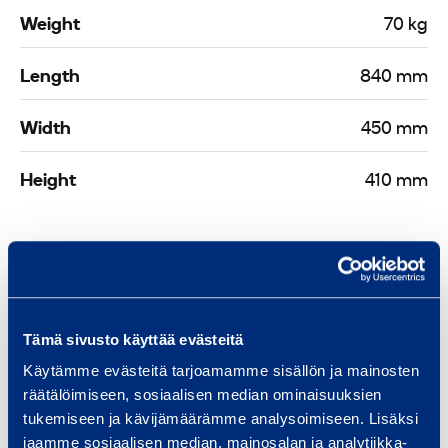
Weight
70 kg
Length
840 mm
Width
450 mm
Height
410 mm
Similar products
Tämä sivusto käyttää evästeitä
Käytämme evästeitä tarjoamamme sisällön ja mainosten
H
räätälöimiseen, sosiaalisen median ominaisuuksien
V
tukemiseen ja kävijämäärämme analysoimiseen. Lisäksi
jaamme sosiaalisen median, mainosalan ja analytiikka-
A