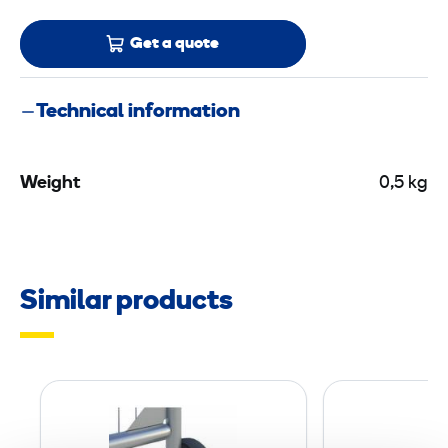
Get a quote
Technical information
Weight
0,5 kg
Similar products
G
a
t