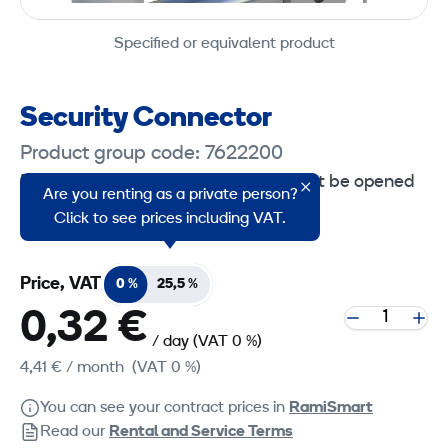
Specified or equivalent product
Security Connector
Product group code: 7622200
Fence connection bracket that cannot be opened
Are you renting as a private person?
without a special key.
Click to see prices including VAT.
Price, VAT
0 %
25,5 %
0,32 €
/ day
(VAT 0 %)
4,41 €
/ month
(VAT 0 %)
You can see your contract prices in
RamiSmart
Read our
Rental and Service Terms