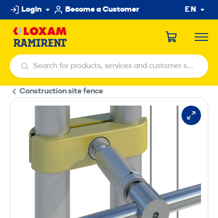
Skip
Login
Become a Customer
EN
to
content
Search for products, services and customer service centers
Search for products, services and customer service centers
Construction site fence