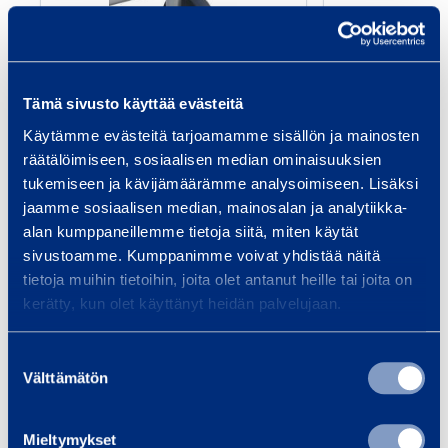
e
W
h
Tämä sivusto käyttää evästeitä
e
Gate Wheel
Hin
e
Käytämme evästeitä tarjoamamme sisällön ja mainosten
räätälöimiseen, sosiaalisen median ominaisuuksien
l
0,32 €
0,32 €
tukemiseen ja kävijämäärämme analysoimiseen. Lisäksi
/ day
(VAT 0 %)
/ 
jaamme sosiaalisen median, mainosalan ja analytiikka-
alan kumppaneillemme tietoja siitä, miten käytät
Add to cart
Ad
sivustoamme. Kumppanimme voivat yhdistää näitä
tietoja muihin tietoihin, joita olet antanut heille tai joita on
kerätty, kun olet käyttänyt heidän palvelujaan.
Services
Suostumuksen
Välttämätön
valinta
Mieltymykset