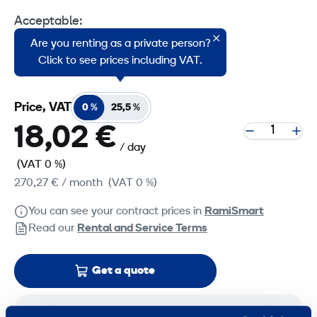
Acceptable:
Are you renting as a private person?
Asphalt
Click to see prices including VAT.
Price, VAT
0 %
25,5 %
18,02 €
/ day
(VAT 0 %)
270,27 €
/ month
(VAT 0 %)
You can see your contract prices in
RamiSmart
Read our
Rental and Service Terms
Get a quote