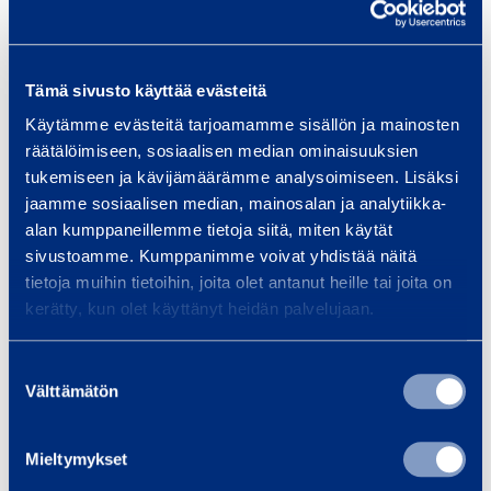
Accessories for rent
E
Electric Handheld Core
l
Tämä sivusto käyttää evästeitä
Drill for Concrete
e
74,77 €
Käytämme evästeitä tarjoamamme sisällön ja mainosten
/ day
(VAT 0 %)
c
räätälöimiseen, sosiaalisen median ominaisuuksien
tukemiseen ja kävijämäärämme analysoimiseen. Lisäksi
t
jaamme sosiaalisen median, mainosalan ja analytiikka-
r
Technical information
alan kumppaneillemme tietoja siitä, miten käytät
i
sivustoamme. Kumppanimme voivat yhdistää näitä
c
tietoja muihin tietoihin, joita olet antanut heille tai joita on
H
Diameter
121 mm
kerätty, kun olet käyttänyt heidän palvelujaan.
a
n
Length
350 mm
Suostumuksen
d
Välttämätön
valinta
h
e
Mieltymykset
Safety
l