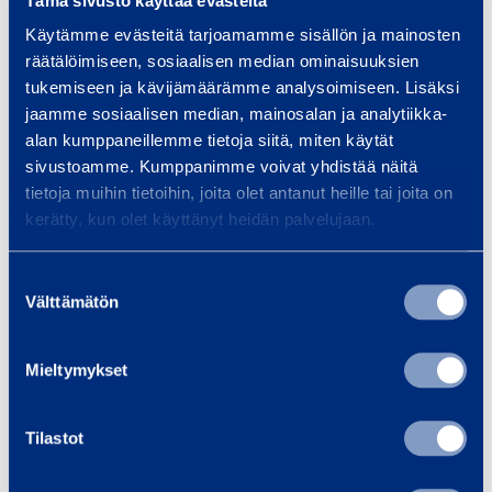
Tämä sivusto käyttää evästeitä
a
Käytämme evästeitä tarjoamamme sisällön ja mainosten
m
räätälöimiseen, sosiaalisen median ominaisuuksien
o
tukemiseen ja kävijämäärämme analysoimiseen. Lisäksi
jaamme sosiaalisen median, mainosalan ja analytiikka-
n
alan kumppaneillemme tietoja siitä, miten käytät
d
Diamond Milling Blade
Diamond 
sivustoamme. Kumppanimme voivat yhdistää näitä
M
190 mm
tietoja muihin tietoihin, joita olet antanut heille tai joita on
i
kerätty, kun olet käyttänyt heidän palvelujaan.
HUSQVARNA Ø190MM
l
l
Suostumuksen
10,19 €
7,41 €
/ day
(VAT 0 %)
/ 
i
Välttämätön
valinta
n
Add to cart
Ad
g
Mieltymykset
B
l
Tilastot
a
Services
d