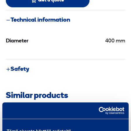
Get a quote
Technical information
Diameter
400 mm
Safety
Similar products
D
i