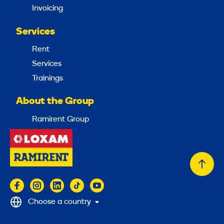
Invoicing
Services
Rent
Services
Trainings
About the Group
Ramirent Group
Back
to
top
Choose a country