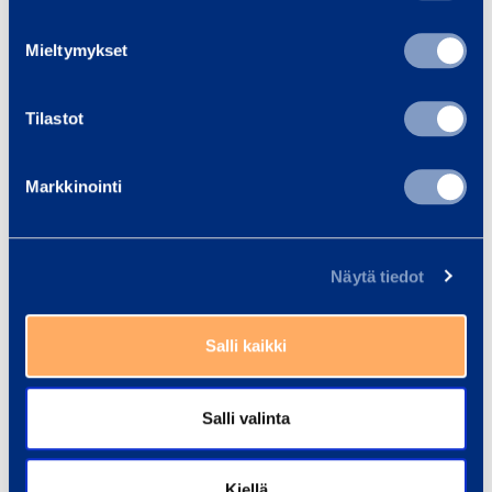
Safety
Mieltymykset
Documents
Tilastot
Similar products
Markkinointi
Näytä tiedot
C
o
Salli kaikki
m
b
i
Salli valinta
n
a
Combination Dryer
Kiellä