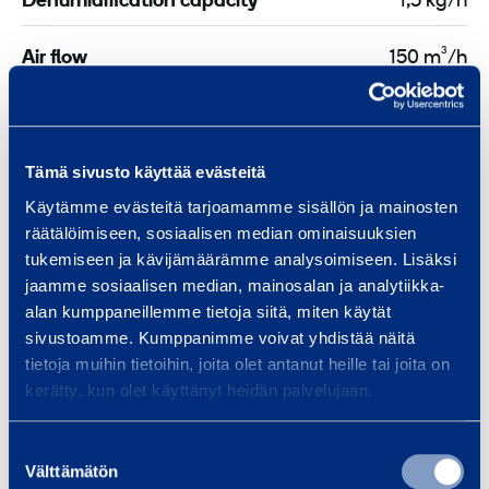
3
Dehumidification capacity
1,5 kg/h
m
5
Air flow
150 m³/h
m
Min operating temperature
-35 °C
m
,
Power
1,6 kW
Tämä sivusto käyttää evästeitä
C
o
Käytämme evästeitä tarjoamamme sisällön ja mainosten
Weight
49 kg
räätälöimiseen, sosiaalisen median ominaisuuksien
r
tukemiseen ja kävijämäärämme analysoimiseen. Lisäksi
r
Length
530 mm
jaamme sosiaalisen median, mainosalan ja analytiikka-
o
alan kumppaneillemme tietoja siitä, miten käytät
v
sivustoamme. Kumppanimme voivat yhdistää näitä
Width
470 mm
e
tietoja muihin tietoihin, joita olet antanut heille tai joita on
n
kerätty, kun olet käyttänyt heidän palvelujaan.
Height
930 mm
t
a
Suostumuksen
Välttämätön
valinta