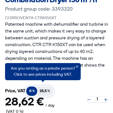
Combination Dryer 150 m³/h
Product group code: 3393320
CORROVENTA CTRK150XT
Patented machine with dehumidifier and turbine in
the same unit, which makes it very easy to change
between suction and pressure drying of a layered
construction. CTR CTR K150XT can be used when
drying layered constructions of up to 40 m2,
depending on material. The machine has an
integrated Corromatic flow meter that shows the
Are you renting as a private person?
airflow through the machine.
Click to see prices including VAT.
Price, VAT
0 %
25,5 %
28,62 €
/ day
(VAT 0 %)