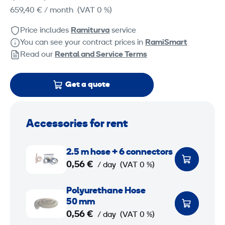
659,40 €
/ month
(VAT 0 %)
Price includes
Ramiturva
service
You can see your contract prices in
RamiSmart
Read our
Rental and Service Terms
Get a quote
Accessories for rent
2
2.5 m hose + 6 connectors
.
0,56 €
/ day
(VAT 0 %)
5
P
Polyurethane Hose
m
o
50 mm
h
l
0,56 €
/ day
(VAT 0 %)