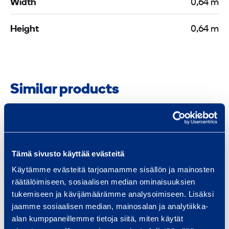
Width
0,64 m
Height
0,64 m
Similar products
F
2
Tämä sivusto käyttää evästeitä
4
Käytämme evästeitä tarjoamamme sisällön ja mainosten
.
räätälöimiseen, sosiaalisen median ominaisuuksien
3
tukemiseen ja kävijämäärämme analysoimiseen. Lisäksi
jaamme sosiaalisen median, mainosalan ja analytiikka-
alan kumppaneillemme tietoja siitä, miten käytät
D
F24.3 Dead End,
C34_5 S