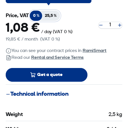
Price, VAT
0 %
25,5 %
1,08 €
/ day
(VAT 0 %)
19,85 €
/ month
(VAT 0 %)
You can see your contract prices in
RamiSmart
Read our
Rental and Service Terms
Get a quote
Technical information
Weight
2,5 kg