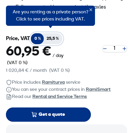
Fully supported base against the axles
Are you renting as a private person?
Handbrake and loading ramps
Click to see prices including VAT.
Price, VAT
0 %
25,5 %
60,95 €
/ day
(VAT 0 %)
1 020,84 €
/ month
(VAT 0 %)
Price includes
Ramiturva
service
You can see your contract prices in
RamiSmart
Read our
Rental and Service Terms
Get a quote