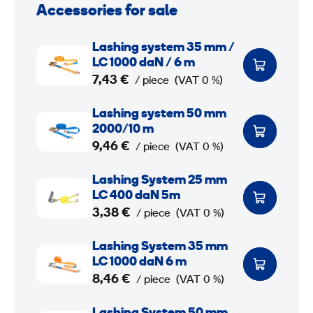
Accessories for sale
L
Lashing system 35 mm /
a
LC 1000 daN / 6 m
s
7,43 €
/ piece
(VAT 0 %)
h
L
Lashing system 50 mm
i
a
2000/10 m
n
s
9,46 €
/ piece
(VAT 0 %)
g
h
s
L
Lashing System 25 mm
i
y
a
LC 400 daN 5m
n
s
s
3,38 €
/ piece
(VAT 0 %)
g
t
h
s
L
Lashing System 35 mm
e
i
y
a
LC 1000 daN 6 m
m
n
s
s
8,46 €
/ piece
(VAT 0 %)
3
g
t
h
5
S
L