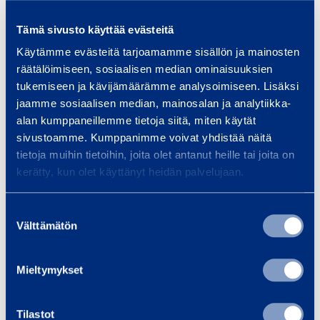
d
m
Width
0
1,84 m
m
a
L
0
m
Tämä sivusto käyttää evästeitä
N
C
Height
0,7 m
0
/
Käytämme evästeitä tarjoamamme sisällön ja mainosten
5
1
5
räätälöimiseen, sosiaalisen median ominaisuuksien
m
7
Transport length
5,99 m
tukemiseen ja kävijämäärämme analysoimiseen. Lisäksi
d
0
0
jaamme sosiaalisen median, mainosalan ja analytiikka-
a
0
0
alan kumppaneillemme tietoja siitä, miten käytät
Transport width
2,39 m
N
sivustoamme. Kumppanimme voivat yhdistää näitä
6
k
d
tietoja muihin tietoihin, joita olet antanut heille tai joita on
Transport height
0,7 m
g
kerätty, kun olet käyttänyt heidän palvelujaan.
a
m
N
Suostumuksen
1
Välttämätön
Safety
valinta
0
Mieltymykset
m
Similar products
Tilastot