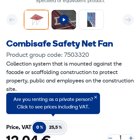
Specified or equivalent product
Combisafe Safety Net Fan
Product group code: 7503320
Collection system that is mounted against the
facade or scaffolding construction to protect
property, public and employees on the construction
site.
Are you renting as a private person?
Complies with EN 1263
Click to see prices including VAT.
Price, VAT
0 %
25,5 %