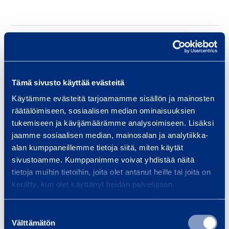
Documents
Tämä sivusto käyttää evästeitä
Similar products
Käytämme evästeitä tarjoamamme sisällön ja mainosten
räätälöimiseen, sosiaalisen median ominaisuuksien
tukemiseen ja kävijämäärämme analysoimiseen. Lisäksi
jaamme sosiaalisen median, mainosalan ja analytiikka-
F
alan kumppaneillemme tietoja siitä, miten käytät
a
sivustoamme. Kumppanimme voivat yhdistää näitä
l
tietoja muihin tietoihin, joita olet antanut heille tai joita on
l
kerätty, kun olet käyttänyt heidän palvelujaan.
P
r
Suostumuksen
o
Välttämätön
valinta
Fall Protection Net
Safe