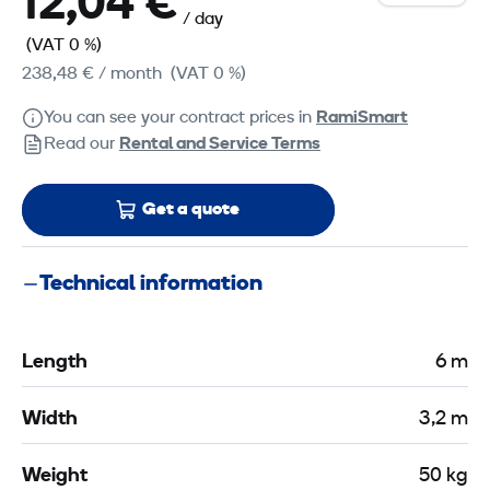
12,04 €
/ day
(VAT 0 %)
238,48 €
/ month
(VAT 0 %)
You can see your contract prices in
RamiSmart
Read our
Rental and Service Terms
Get a quote
Technical information
Length
6 m
Width
3,2 m
Weight
50 kg