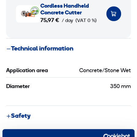
C
Cordless Handheld
o
Concrete Cutter
r
75,97 €
/ day
(VAT 0 %)
d
l
e
Technical information
s
s
H
Application area
Concrete/Stone Wet
a
n
Diameter
350 mm
d
h
e
Safety
l
d
C