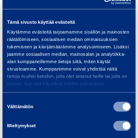
Similar products
o
n
Tämä sivusto käyttää evästeitä
c
r
Käytämme evästeitä tarjoamamme sisällön ja mainosten
M
räätälöimiseen, sosiaalisen median ominaisuuksien
e
e
tukemiseen ja kävijämäärämme analysoimiseen. Lisäksi
t
t
jaamme sosiaalisen median, mainosalan ja analytiikka-
e
a
alan kumppaneillemme tietoja siitä, miten käytät
C
l
sivustoamme. Kumppanimme voivat yhdistää näitä
u
tietoja muihin tietoihin, joita olet antanut heille tai joita on
S
t
kerätty, kun olet käyttänyt heidän palvelujaan.
a
Metal Saw Blade
Carbide C
t
w
450 mm
21
e
Suostumuksen
B
r
HUSQVARNA Ø450MM
HUSQVAR
Välttämätön
valinta
l
a
6,30 €
6,30 €
/ day
(VAT 0 %)
/ 
Mieltymykset
d
e