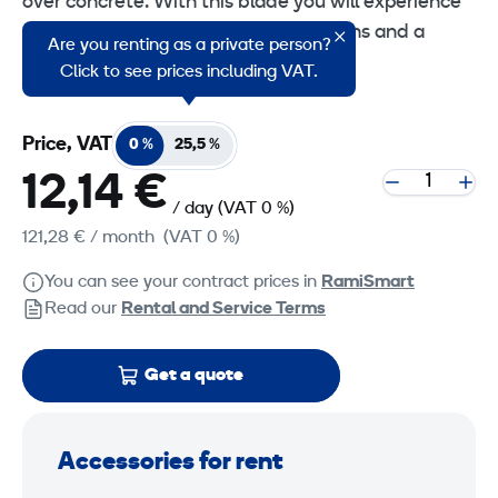
over concrete. With this blade you will experience
a reduced side friction, lower vibrations and a
Are you renting as a private person?
better slurry evacuation.
Click to see prices including VAT.
Price, VAT
0 %
25,5 %
12,14 €
/ day
(VAT 0 %)
121,28 €
/ month
(VAT 0 %)
You can see your contract prices in
RamiSmart
Read our
Rental and Service Terms
Get a quote
Accessories for rent