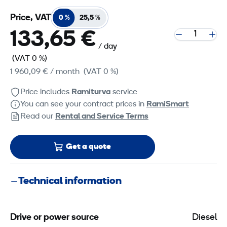
Price, VAT
0 %
25,5 %
133,65 €
/ day
(VAT 0 %)
1 960,09 €
/ month
(VAT 0 %)
Price includes
Ramiturva
service
You can see your contract prices in
RamiSmart
Read our
Rental and Service Terms
Get a quote
Technical information
Drive or power source
Diesel