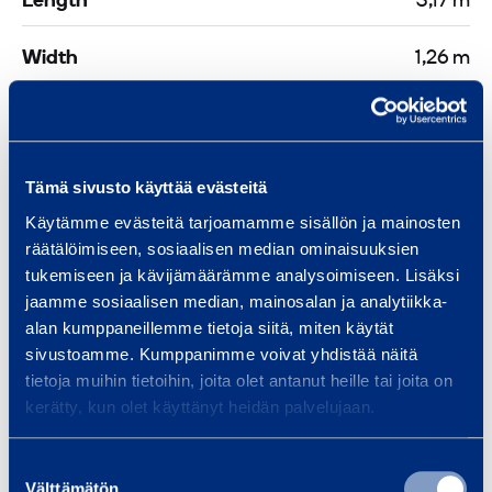
Length
3,17 m
Width
1,26 m
Height
1,2 m
Tämä sivusto käyttää evästeitä
Safety
Käytämme evästeitä tarjoamamme sisällön ja mainosten
räätälöimiseen, sosiaalisen median ominaisuuksien
tukemiseen ja kävijämäärämme analysoimiseen. Lisäksi
Documents
jaamme sosiaalisen median, mainosalan ja analytiikka-
alan kumppaneillemme tietoja siitä, miten käytät
sivustoamme. Kumppanimme voivat yhdistää näitä
tietoja muihin tietoihin, joita olet antanut heille tai joita on
Similar products
kerätty, kun olet käyttänyt heidän palvelujaan.
Suostumuksen
Välttämätön