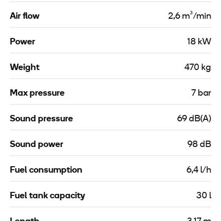
Air flow
2,6 m³/min
Power
18 kW
Weight
470 kg
Max pressure
7 bar
Sound pressure
69 dB(A)
Sound power
98 dB
Fuel consumption
6,4 l/h
Fuel tank capacity
30 l