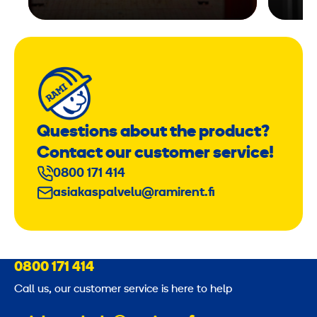
m
³
/
m
i
n
Questions about the product?
Contact our customer service!
0800 171 414
asiakaspalvelu@ramirent.fi
0800 171 414
Call us, our customer service is here to help