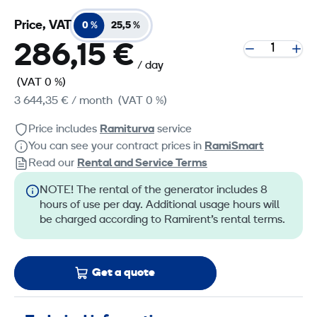
Price, VAT
0 %
25,5 %
286,15 €
/ day
(VAT 0 %)
3 644,35 €
/ month
(VAT 0 %)
Price includes
Ramiturva
service
You can see your contract prices in
RamiSmart
Read our
Rental and Service Terms
NOTE! The rental of the generator includes 8
hours of use per day. Additional usage hours will
be charged according to Ramirent’s rental terms.
Get a quote