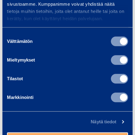
sivustoamme. Kumppanimme voivat yhdistää näitä
tietoja muihin tietoihin, joita olet antanut heille tai joita on
Safety
kerätty, kun olet käyttänyt heidän palvelujaan.
Suostumuksen
Documents
Välttämätön
valinta
Mieltymykset
Similar products
Tilastot
D
Markkinointi
i
e
s
Näytä tiedot
e
l