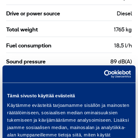
Drive or power source
Diesel
Total weight
1765 kg
Fuel consumption
18,5 l/h
Sound pressure
89 dB(A)
Fuel tank capacity
230 l
Length
2900 mm
Tämä sivusto käyttää evästeitä
Käytämme evästeitä tarjoamamme sisällön ja mainosten
Width
1150 mm
räätälöimiseen, sosiaalisen median ominaisuuksien
tukemiseen ja kävijämäärämme analysoimiseen. Lisäksi
Height
1710 mm
jaamme sosiaalisen median, mainosalan ja analytiikka-
alan kumppaneillemme tietoja siitä, miten käytät