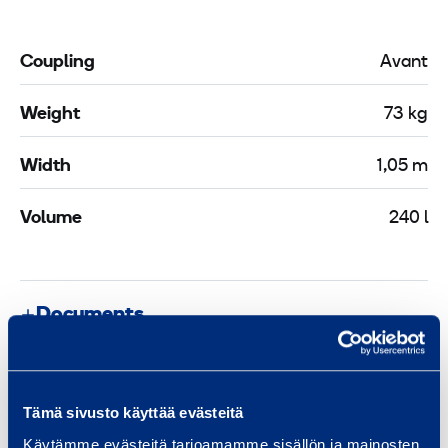
Coupling
Avant
Weight
73 kg
Width
1,05 m
Volume
240 l
Documents
Similar products
Tämä sivusto käyttää evästeitä
Käytämme evästeitä tarjoamamme sisällön ja mainosten