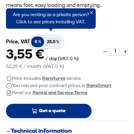
means fast, easy loading and emptying.
Are you renting as a private person?
Suitable for Avant 520 series loaders.
Click to see prices including VAT.
Price, VAT
0 %
25,5 %
3,55 €
/ day
(VAT 0 %)
52,25 €
/ month
(VAT 0 %)
Price includes
Ramiturva
service
You can see your contract prices in
RamiSmart
Read our
Rental and Service Terms
Get a quote
Technical information