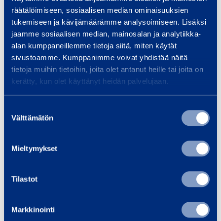
räätälöimiseen, sosiaalisen median ominaisuuksien
tukemiseen ja kävijämäärämme analysoimiseen. Lisäksi
G
jaamme sosiaalisen median, mainosalan ja analytiikka-
r
alan kumppaneillemme tietoja siitä, miten käytät
a
sivustoamme. Kumppanimme voivat yhdistää näitä
d
tietoja muihin tietoihin, joita olet antanut heille tai joita on
i
kerätty, kun olet käyttänyt heidän palvelujaan.
n
g
Suostumuksen
Grading Bucket
Load Buc
B
Välttämätön
valinta
Kubota KX016-4
5
u
c
Mieltymykset
k
Weight: 85 kg
Coupli
e
Tilastot
Width: 0,9 m
Weigh
t
K
4,15 €
3,55 €
/ day
(VAT 0 %)
/ 
Markkinointi
u