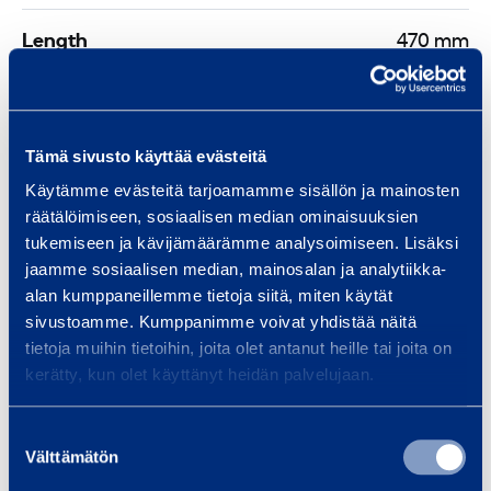
Length
470 mm
Width
190 mm
Height
180 mm
Tämä sivusto käyttää evästeitä
Käytämme evästeitä tarjoamamme sisällön ja mainosten
räätälöimiseen, sosiaalisen median ominaisuuksien
tukemiseen ja kävijämäärämme analysoimiseen. Lisäksi
Documents
jaamme sosiaalisen median, mainosalan ja analytiikka-
alan kumppaneillemme tietoja siitä, miten käytät
sivustoamme. Kumppanimme voivat yhdistää näitä
tietoja muihin tietoihin, joita olet antanut heille tai joita on
Similar products
kerätty, kun olet käyttänyt heidän palvelujaan.
Suostumuksen
Välttämätön
valinta
M