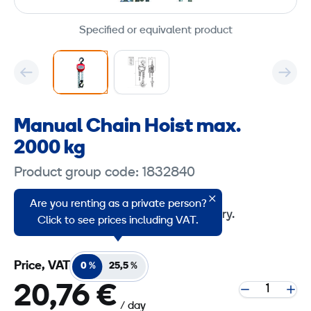
Specified or equivalent product
Manual Chain Hoist max.
2000 kg
Product group code: 1832840
SVERO 1416
Are you renting as a private person?
2000 kg chain hoist for heavier industry.
Click to see prices including VAT.
Price, VAT
0 %
25,5 %
20,76 €
/ day