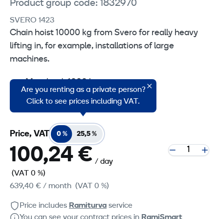
Product group code: 1832970
SVERO 1423
Chain hoist 10000 kg from Svero for really heavy
lifting in, for example, installations of large
machines.
Max. load: 1000 kg
Are you renting as a private person?
Max. lifting height: 10 m
Click to see prices including VAT.
Price, VAT
0 %
25,5 %
100,24 €
/ day
(VAT 0 %)
639,40 €
/ month
(VAT 0 %)
Price includes
Ramiturva
service
You can see your contract prices in
RamiSmart