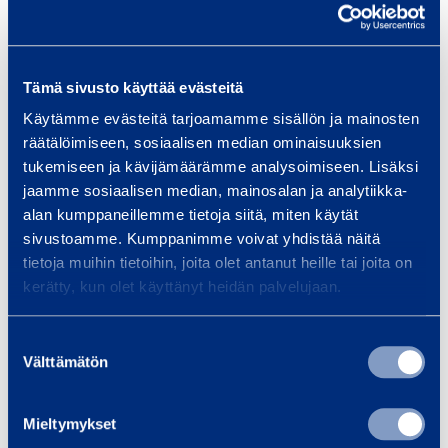
Height
195 mm
Tämä sivusto käyttää evästeitä
Käytämme evästeitä tarjoamamme sisällön ja mainosten
Documents
räätälöimiseen, sosiaalisen median ominaisuuksien
tukemiseen ja kävijämäärämme analysoimiseen. Lisäksi
jaamme sosiaalisen median, mainosalan ja analytiikka-
alan kumppaneillemme tietoja siitä, miten käytät
Similar products
sivustoamme. Kumppanimme voivat yhdistää näitä
tietoja muihin tietoihin, joita olet antanut heille tai joita on
kerätty, kun olet käyttänyt heidän palvelujaan.
M
a
Suostumuksen
Välttämätön
n
valinta
u
a
Mieltymykset
l