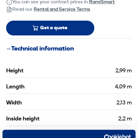
You can see your contract prices in
RamiSmart
Read our
Rental and Service Terms
Get a quote
Technical information
Height
2,99 m
Length
4,09 m
Width
2,13 m
Inside height
2,2 m
Transport height
2,99 m