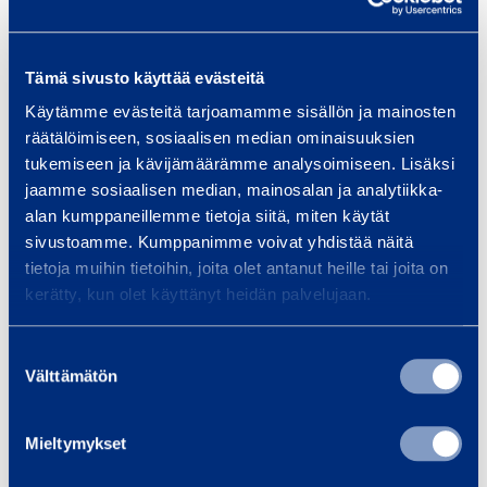
Transport length
5,61 m
Tämä sivusto käyttää evästeitä
Weight
1330 kg
Käytämme evästeitä tarjoamamme sisällön ja mainosten
räätälöimiseen, sosiaalisen median ominaisuuksien
tukemiseen ja kävijämäärämme analysoimiseen. Lisäksi
jaamme sosiaalisen median, mainosalan ja analytiikka-
alan kumppaneillemme tietoja siitä, miten käytät
Similar products
sivustoamme. Kumppanimme voivat yhdistää näitä
tietoja muihin tietoihin, joita olet antanut heille tai joita on
kerätty, kun olet käyttänyt heidän palvelujaan.
M
Suostumuksen
a
Välttämätön
valinta
n
p
Mieltymykset
o
w