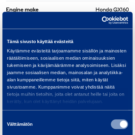
Engine make
Honda GX160
Fuel
Petrol
Speed
22 m/min
Tämä sivusto käyttää evästeitä
Käytämme evästeitä tarjoamamme sisällön ja mainosten
Centrifugal force
16 kN
räätälöimiseen, sosiaalisen median ominaisuuksien
tukemiseen ja kävijämäärämme analysoimiseen. Lisäksi
jaamme sosiaalisen median, mainosalan ja analytiikka-
Length
0,45 m
alan kumppaneillemme tietoja siitä, miten käytät
sivustoamme. Kumppanimme voivat yhdistää näitä
Width
0,45 m
tietoja muihin tietoihin, joita olet antanut heille tai joita on
kerätty, kun olet käyttänyt heidän palvelujaan.
Height
0,92 m
Suostumuksen
Välttämätön
valinta
Safety