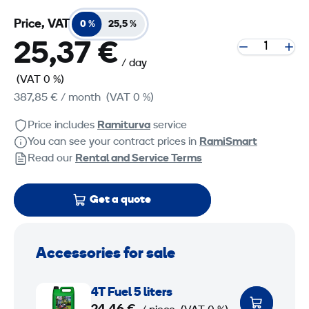
Price, VAT
0 %
25,5 %
25,37 €
/ day
(VAT 0 %)
387,85 €
/ month
(VAT 0 %)
Price includes
Ramiturva
service
You can see your contract prices in
RamiSmart
Read our
Rental and Service Terms
Get a quote
Accessories for sale
4
4T Fuel 5 liters
T