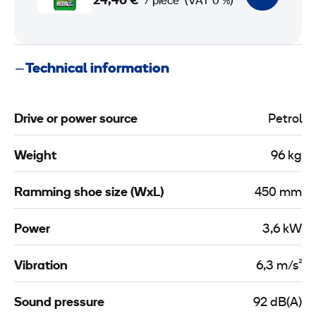
24,46 €
/ piece
(VAT 0 %)
F
u
e
Technical information
l
5
Drive or power source
Petrol
l
i
Weight
96 kg
t
e
Ramming shoe size (WxL)
450 mm
r
s
Power
3,6 kW
Vibration
6,3 m/s²
Sound pressure
92 dB(A)