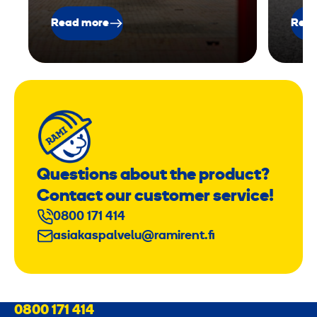
Read more
Read
Questions about the product?
Contact our customer service!
0800 171 414
asiakaspalvelu@ramirent.fi
0800 171 414