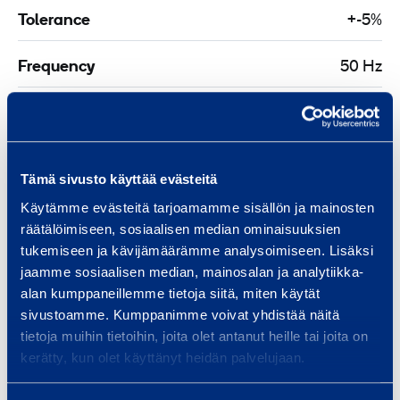
Tolerance
+-5%
Frequency
50 Hz
Weight
4 kg
Length
1000 mm
Tämä sivusto käyttää evästeitä
Width
400 mm
Käytämme evästeitä tarjoamamme sisällön ja mainosten
räätälöimiseen, sosiaalisen median ominaisuuksien
tukemiseen ja kävijämäärämme analysoimiseen. Lisäksi
Height
400 mm
jaamme sosiaalisen median, mainosalan ja analytiikka-
alan kumppaneillemme tietoja siitä, miten käytät
sivustoamme. Kumppanimme voivat yhdistää näitä
tietoja muihin tietoihin, joita olet antanut heille tai joita on
Documents
kerätty, kun olet käyttänyt heidän palvelujaan.