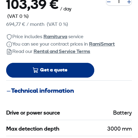
103,39 €
/ day
(VAT 0 %)
694,77 €
/ month
(VAT 0 %)
Price includes
Ramiturva
service
You can see your contract prices in
RamiSmart
Read our
Rental and Service Terms
Get a quote
Technical information
Drive or power source
Battery
Max detection depth
3000 mm