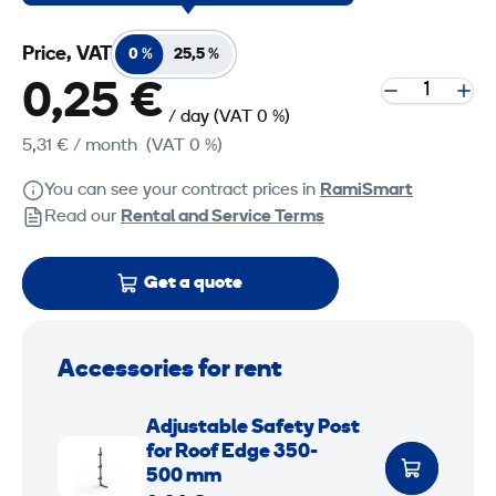
Price, VAT
0 %
25,5 %
0,25 €
/ day
(VAT 0 %)
5,31 €
/ month
(VAT 0 %)
You can see your contract prices in
RamiSmart
Read our
Rental and Service Terms
Get a quote
Accessories for rent
A
Adjustable Safety Post
d
for Roof Edge 350-
j
500 mm