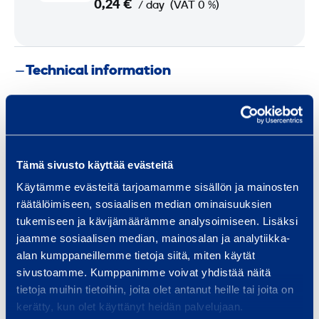
0,24 €
u
/ day
(VAT 0 %)
s
t
a
Technical information
b
l
Weight
e
6,4 kg
S
a
Tämä sivusto käyttää evästeitä
f
Käytämme evästeitä tarjoamamme sisällön ja mainosten
e
Similar products
räätälöimiseen, sosiaalisen median ominaisuuksien
t
tukemiseen ja kävijämäärämme analysoimiseen. Lisäksi
y
jaamme sosiaalisen median, mainosalan ja analytiikka-
alan kumppaneillemme tietoja siitä, miten käytät
P
E
sivustoamme. Kumppanimme voivat yhdistää näitä
o
tietoja muihin tietoihin, joita olet antanut heille tai joita on
a
s
kerätty, kun olet käyttänyt heidän palvelujaan.
v
t