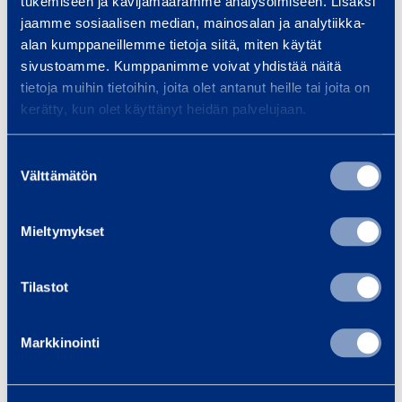
tukemiseen ja kävijämäärämme analysoimiseen. Lisäksi
t
jaamme sosiaalisen median, mainosalan ja analytiikka-
c
alan kumppaneillemme tietoja siitä, miten käytät
h
sivustoamme. Kumppanimme voivat yhdistää näitä
B
tietoja muihin tietoihin, joita olet antanut heille tai joita on
Snatch Block max. 12
Snatch 
l
kerätty, kun olet käyttänyt heidän palvelujaan.
000 kg
40
o
MCKISSICK 409
MCKISSI
c
Suostumuksen
Välttämätön
k
valinta
Max load weight: 12000 kg
Max load w
Weight: 23 kg
m
Weigh
a
Mieltymykset
45,11 €
33,06 €
/ day
(VAT 0 %)
/
x
.
Tilastot
Add to cart
Ad
1
2
Markkinointi
0
0
Services
0