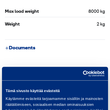
Max load weight
8000 kg
Weight
2 kg
Documents
Similar products
Tämä sivusto käyttää evästeitä
S
Käytämme evästeitä tarjoamamme sisällön ja mainosten
n
räätälöimiseen, sosiaalisen median ominaisuuksien
a