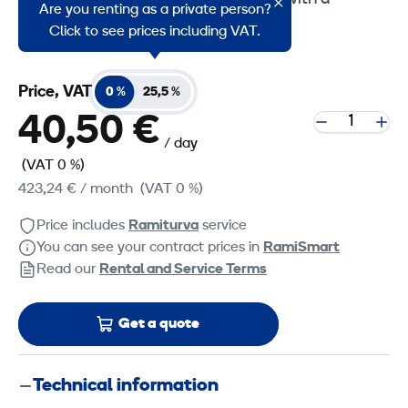
Are you renting as a private person?
shackle.
Click to see prices including VAT.
Price, VAT
0 %
25,5 %
40,50 €
/ day
(VAT 0 %)
423,24 €
/ month
(VAT 0 %)
Price includes
Ramiturva
service
You can see your contract prices in
RamiSmart
Read our
Rental and Service Terms
Get a quote
Technical information