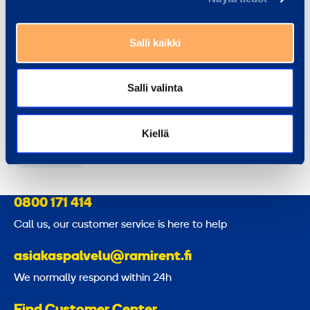
teemu.yliharsila@ramirent.fi
+358 44 585 2577
Salli kaikki
Salli valinta
Ismo Mikkonen
Customer Center Manager
Kiellä
ismo.mikkonen@ramirent.fi
+358 400 920 576
0800 171 414
Call us, our customer service is here to help
asiakaspalvelu@ramirent.fi
We normally respond within 24h
Find Customer Center