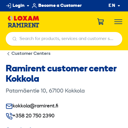
Skip
Login
Become a Customer
EN
to
content
Search for products, services and customer service centers
Search for products, services and customer service centers
Customer Centers
Ramirent customer center
Kokkola
Patamäentie 10, 67100 Kokkola
kokkola@ramirent.fi
+358 20 750 2390