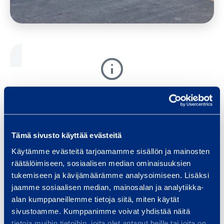
This content requires marketing cookies.
Change cookie settings
Tämä sivusto käyttää evästeitä
Käytämme evästeitä tarjoamamme sisällön ja mainosten
räätälöimiseen, sosiaalisen median ominaisuuksien
tukemiseen ja kävijämäärämme analysoimiseen. Lisäksi
jaamme sosiaalisen median, mainosalan ja analytiikka-
alan kumppaneillemme tietoja siitä, miten käytät
Machine rental at your service! We have
sivustoamme. Kumppanimme voivat yhdistää näitä
tietoja muihin tietoihin, joita olet antanut heille tai joita on