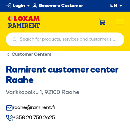
Skip
Login
Become a Customer
EN
to
content
Search for products, services and customer service centers
Search for products, services and customer service centers
Customer Centers
Ramirent customer center
Raahe
Varikkopolku 1, 92100 Raahe
raahe@ramirent.fi
+358 20 750 2625