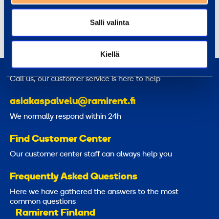
jukka-pekka.hietala@ramirent.fi
Salli valinta
+358 40 729 2552
Kiellä
0800 171 414
Call us, our customer service is here to help
asiakaspalvelu@ramirent.fi
We normally respond within 24h
Find Customer Center
Our customer center staff can always help you
Frequently Asked Questions
Here we have gathered the answers to the most
common questions
Ramirent Finland