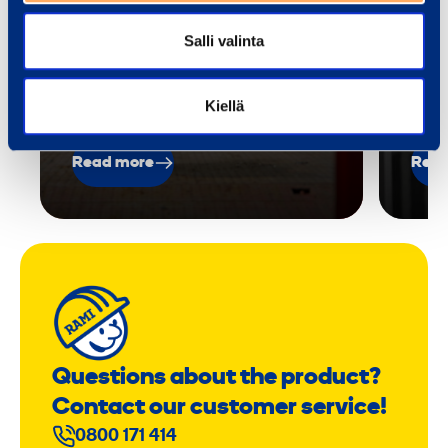
quickly and reliably.
it.…
Salli valinta
Kiellä
Read more
Read
Questions about the product?
Contact our customer service!
0800 171 414