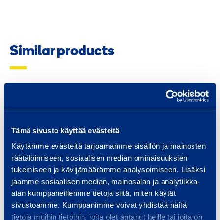
Similar products
S
t
e
Tämä sivusto käyttää evästeitä
e
Käytämme evästeitä tarjoamamme sisällön ja mainosten
l
räätälöimiseen, sosiaalisen median ominaisuuksien
O
tukemiseen ja kävijämäärämme analysoimiseen. Lisäksi
ff
jaamme sosiaalisen median, mainosalan ja analytiikka-
Steel Office Module
Steel Of
i
alan kumppaneillemme tietoja siitä, miten käytät
T20'
T
c
sivustoamme. Kumppanimme voivat yhdistää näitä
CONTAINEX 2028NO1LW
CONTAINEX
e
tietoja muihin tietoihin, joita olet antanut heille tai joita on