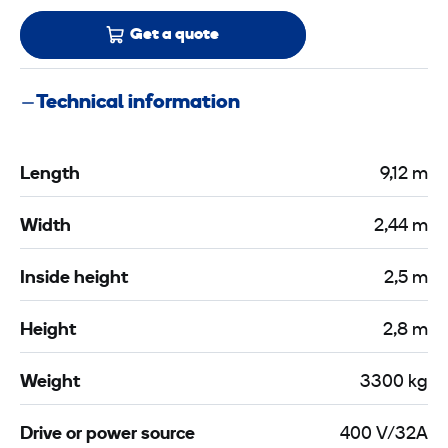
Get a quote
Technical information
Length
9,12 m
Width
2,44 m
Inside height
2,5 m
Height
2,8 m
Weight
3300 kg
Drive or power source
400 V/32A