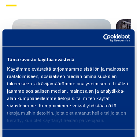
H
-
X
Trafiksäkerhet och
Fas
infrastruktur
Utru
spec
Vi tillhandahåller utrustning och
Tämä sivusto käyttää evästeitä
och 
tjänster för
Smid
Käytämme evästeitä tarjoamamme sisällön ja mainosten
infrastrukturbyggande, oavsett
räätälöimiseen, sosiaalisen median ominaisuuksien
om ditt projekt är en bro, tunnel,
tukemiseen ja kävijämäärämme analysoimiseen. Lisäksi
…
jaamme sosiaalisen median, mainosalan ja analytiikka-
alan kumppaneillemme tietoja siitä, miten käytät
Läs mer
Läs 
sivustoamme. Kumppanimme voivat yhdistää näitä
tietoja muihin tietoihin, joita olet antanut heille tai joita on
kerätty, kun olet käyttänyt heidän palvelujaan.