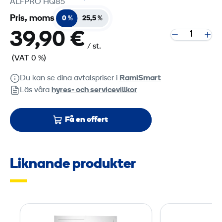
ALFPRO HQ85
Pris, moms
0 %
25,5 %
39,90 €
/ st.
(VAT 0 %)
Du kan se dina avtalspriser i
RamiSmart
Läs våra
hyres‑ och servicevillkor
Få en offert
Liknande produkter
D