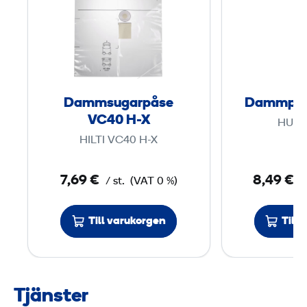
a
m
m
s
u
g
Dammsugarpåse
Dammpåse
a
VC40 H-X
HUS
r
HILTI VC40 H-X
p
å
7,69 €
8,49 €
/ st.
(VAT 0 %)
/
s
e
Till varukorgen
Till
V
C
4
0
Tjänster