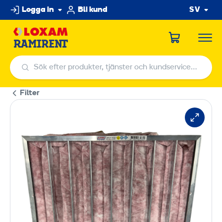
Hoppa
Logga in
Bli kund
SV
till
innehållet
Sök efter produkter, tjänster och kundservicecenter
Sök efter produkter, tjänster och kundservicecenter
Filter