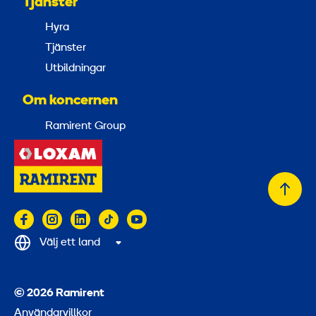
Tjänster
Hyra
Tjänster
Utbildningar
Om koncernen
Ramirent Group
Tillb
till
topp
Välj ett land
© 2026 Ramirent
Användarvillkor