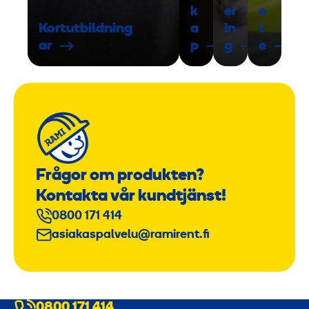
k
er
e
Kortutbildning
a
in
t
ar
p
g
e
Frågor om produkten?
Kontakta vår kundtjänst!
0800 171 414
asiakaspalvelu@ramirent.fi
0800 171 414