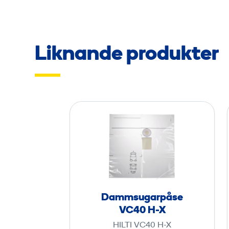
Liknande produkter
D
a
m
m
s
u
g
Dammsugarpåse
a
VC40 H-X
r
HILTI VC40 H-X