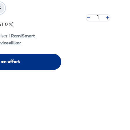
%
AT 0 %)
iser i
RamiSmart
vicevillkor
 en offert