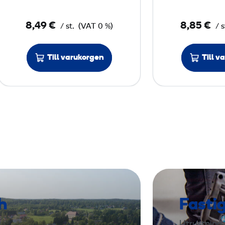
l
e
8,49 €
8,85 €
/ st.
(VAT 0 %)
/ s
e
c
e
Till varukorgen
Till v
S
1
1
h
Fasti
Utrustning 