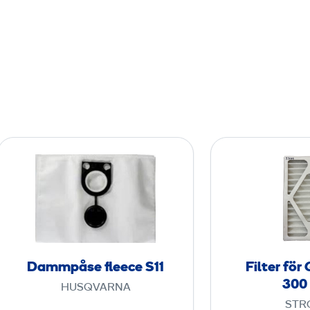
D
a
m
m
p
å
s
Dammpåse fleece S11
Filter för
e
300 
HUSQVARNA
f
STR