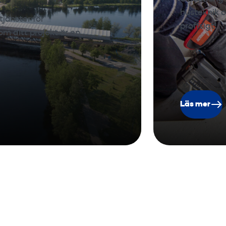
husteknik o
tjänster för
proffsigt!
m ditt projekt är en
Läs mer