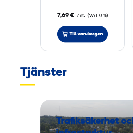
p
å
7,69 €
/ st.
(VAT 0 %)
s
e
V
Till varukorgen
C
4
0
Tjänster
H
-
X
Trafiksäkerhet oc