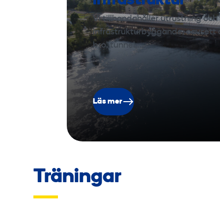
infrastruktur
Vi tillhandahåller utrustning och 
infrastrukturbyggande, oavsett o
bro, tunnel,…
Läs mer
Träningar