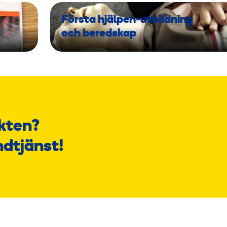
Första hjälpen-utbildning
och beredskap
kten?
ndtjänst!