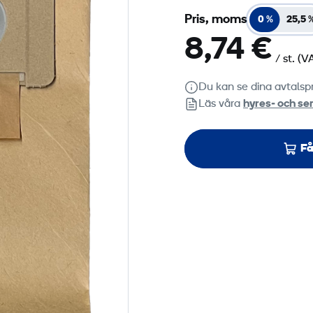
Pris, moms
0 %
25,5 
8,74 €
/ st.
(V
Du kan se dina avtalspr
Läs våra
hyres‑ och ser
Få