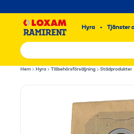
Hoppa
till
Main
innehållet
Hyra
Tjänster 
Undermeny
Hem
Hyra
Tillbehörsförsäljning
Städprodukter