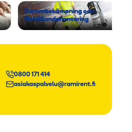
Dammbekämpning och
förhållandehantering
0800 171 414
asiakaspalvelu@ramirent.fi