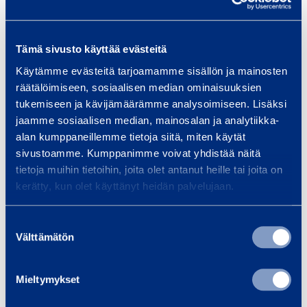
om ditt projekt är en bro, tunnel,
…
Tämä sivusto käyttää evästeitä
Läs mer
Läs 
Käytämme evästeitä tarjoamamme sisällön ja mainosten
räätälöimiseen, sosiaalisen median ominaisuuksien
tukemiseen ja kävijämäärämme analysoimiseen. Lisäksi
jaamme sosiaalisen median, mainosalan ja analytiikka-
alan kumppaneillemme tietoja siitä, miten käytät
Träningar
sivustoamme. Kumppanimme voivat yhdistää näitä
Se alla utbildningar
tietoja muihin tietoihin, joita olet antanut heille tai joita on
kerätty, kun olet käyttänyt heidän palvelujaan.
F
Suostumuksen
ö
Välttämätön
valinta
r
s
D
Mieltymykset
t
a
a
m