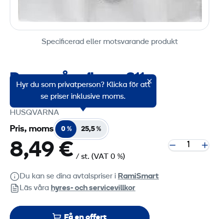
Specificerad eller motsvarande produkt
Dammpåse fleece S11
Hyr du som privatperson? Klicka för att
Produktgruppskod: 53160
se priser inklusive moms.
HUSQVARNA
Pris, moms
0 %
25,5 %
8,49 €
/ st.
(VAT 0 %)
Du kan se dina avtalspriser i
RamiSmart
Läs våra
hyres‑ och servicevillkor
Få en offert