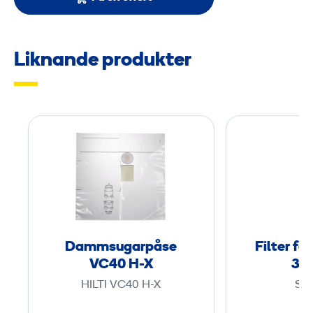
Liknande produkter
D
a
m
m
s
u
g
Dammsugarpåse
Filter fö
a
VC40 H-X
300
r
HILTI VC40 H-X
ST
p