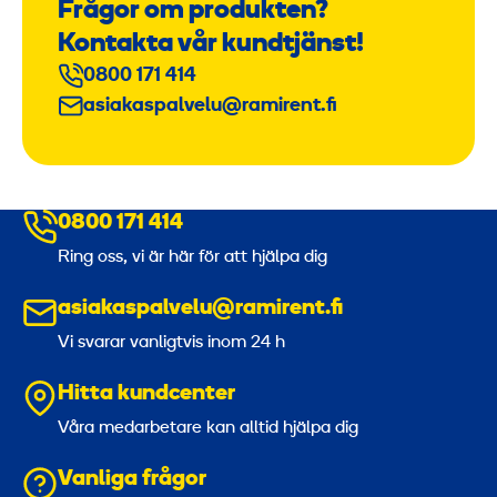
Frågor om produkten?
Kontakta vår kundtjänst!
0800 171 414
asiakaspalvelu@ramirent.fi
0800 171 414
Ring oss, vi är här för att hjälpa dig
asiakaspalvelu@ramirent.fi
Vi svarar vanligtvis inom 24 h
Hitta kundcenter
Våra medarbetare kan alltid hjälpa dig
Vanliga frågor