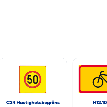
t
C
3
4
H
a
s
C34 Hastighetsbegräns
H12.10
t