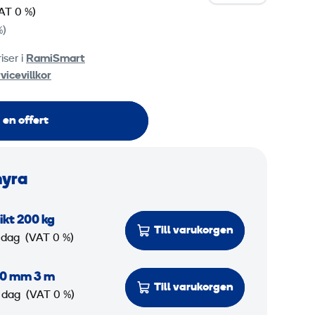
AT 0 %)
%)
iser i
RamiSmart
vicevillkor
 en offert
hyra
kt 200 kg
Till varukorgen
 dag
(VAT 0 %)
60 mm 3 m
Till varukorgen
 dag
(VAT 0 %)