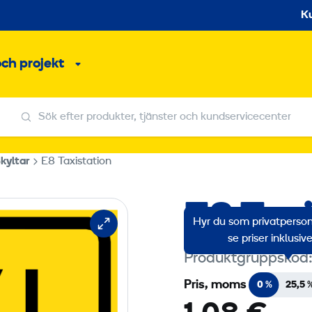
S
K
och projekt
Undermeny
Sök efter produkter, tjänster och kundservicecenter
Sök efter produkter, tjänster och kundservicecenter
kyltar
E8 Taxistation
E8 Tax
Hyr du som privatperson?
se priser inklusi
Produktgruppskod
Pris, moms
0 %
25,5 