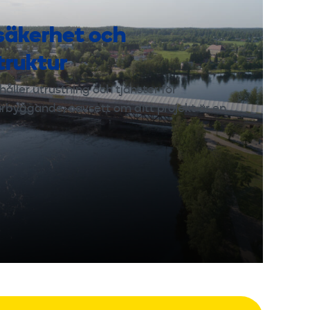
ksäkerhet och
truktur
håller utrustning och tjänster för
urbyggande, oavsett om ditt projekt är en
,…