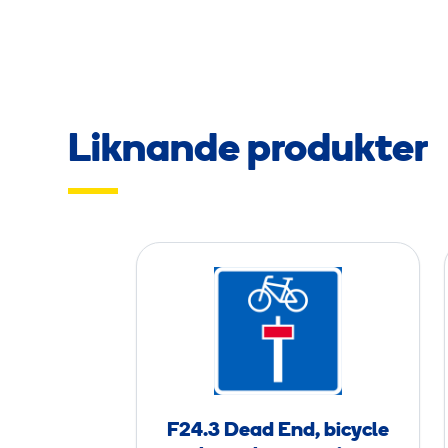
Liknande produkter
F
2
4
.
3
D
F24.3 Dead End, bicycle
e