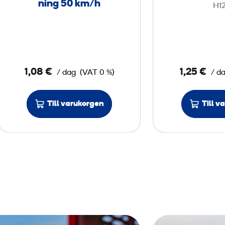
ning 50 km/h
H12
i
g
h
e
t
1,08 €
1,25 €
/ dag
(VAT 0 %)
/ d
s
b
Till varukorgen
Till v
e
g
r
ä
n
s
n
i
n