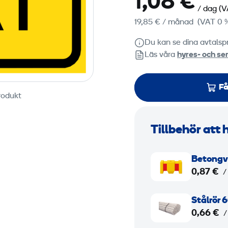
1,08 €
/ dag
(V
19,85 €
/ månad
(VAT 0 
Du kan se dina avtalspr
Läs våra
hyres‑ och ser
Få
rodukt
Tillbehör att 
B
Betongvi
e
0,87 €
/
t
o
S
Stålrör 
n
t
0,66 €
/
g
å