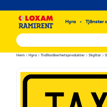
Hoppa
till
Main
innehållet
Hyra
Tjänster 
Undermeny
Hem
Hyra
Trafiksäkerhetsprodukter
Skyltar
S