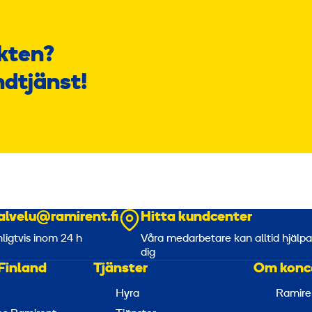
kten?
ndtjänst!
alvelu@ramirent.fi
Hitta kundcenter
nligtvis inom 24 h
Våra medarbetare kan alltid hjälp
dig
Finland
Tjänster
Om konc
Hyra
Ramire