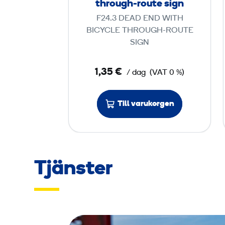
through-route sign
a
F24.3 DEAD END WITH
d
BICYCLE THROUGH-ROUTE
E
SIGN
n
d
1,35 €
/ dag
(VAT 0 %)
,
b
Till varukorgen
i
c
y
c
l
Tjänster
e
t
h
r