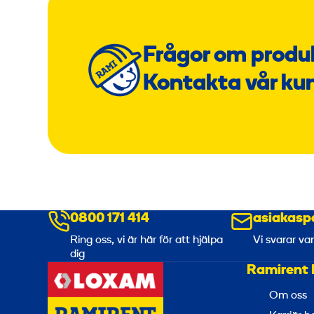
Frågor om produ
Kontakta vår ku
0800 171 414
asiakasp
Ring oss, vi är här för att hjälpa
Vi svarar va
dig
Ramirent 
Om oss