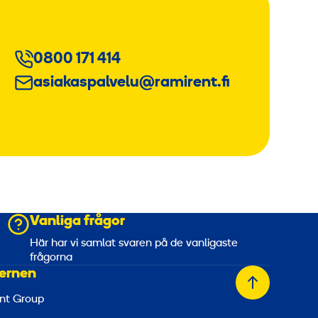
0800 171 414
asiakaspalvelu@ramirent.fi
Vanliga frågor
a
Här har vi samlat svaren på de vanligaste
frågorna
ernen
Tillbaka
nt Group
till