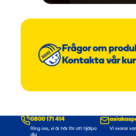
Frågor om produ
Kontakta vår ku
0800 171 414
asiakasp
Ring oss, vi är här för att hjälpa
Vi svarar va
dig