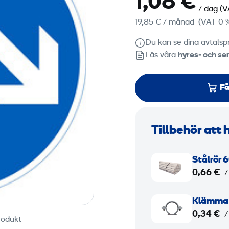
1,08 €
/ dag
(V
19,85 €
/ månad
(VAT 0 
Du kan se dina avtalspr
Läs våra
hyres‑ och ser
Få
Tillbehör att 
S
Stålrör 
t
0,66 €
/
å
l
K
Klämma t
r
l
0,34 €
/
rodukt
ö
ä