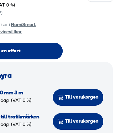
AT 0 %)
%)
iser i
RamiSmart
vicevillkor
 en offert
hyra
60 mm 3 m
Till varukorgen
 dag
(VAT 0 %)
ill trafikmärken
Till varukorgen
 dag
(VAT 0 %)