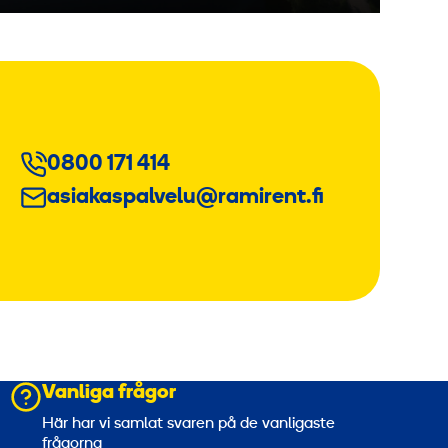
0800 171 414
asiakaspalvelu@ramirent.fi
Vanliga frågor
a
Här har vi samlat svaren på de vanligaste
frågorna