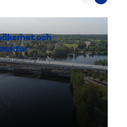
ksäkerhet och
truktur
håller utrustning och tjänster för
urbyggande, oavsett om ditt projekt är en
,…