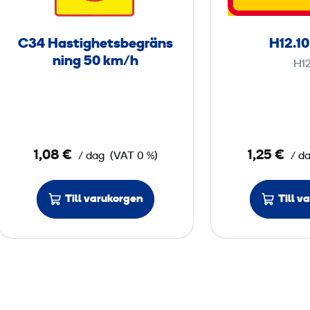
a
s
C34 Hastighetsbegräns
H12.10
t
ning 50 km/h
H12
i
g
h
e
t
1,08 €
1,25 €
/ dag
(VAT 0 %)
/ d
s
b
Till varukorgen
Till v
e
g
r
ä
n
s