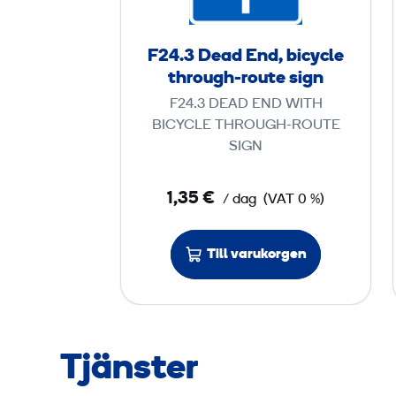
D
F24.3 Dead End, bicycle
e
through-route sign
a
F24.3 DEAD END WITH
d
BICYCLE THROUGH-ROUTE
E
SIGN
n
d
1,35 €
/ dag
(VAT 0 %)
,
b
Till varukorgen
i
c
y
c
l
Tjänster
e