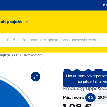
S
K
och projekt
Undermeny
Sök efter produkter, tjänster och kundservicecenter
Sök efter produkter, tjänster och kundservicecenter
kyltar
D3.3 Trafikdelare
D3.3 Tr
Hyr du som privatperson?
se priser inklusi
Produktgruppskod
Pris, moms
0 %
25,5 