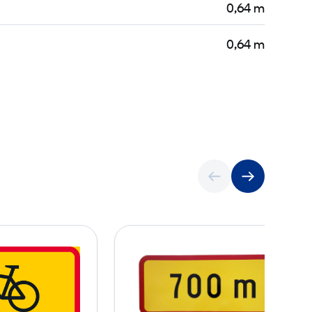
0,64 m
0,64 m
H
H
1
4
2
.
A
1
v