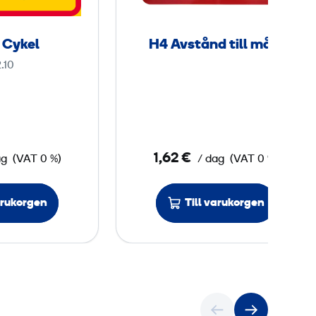
0
s
t
 Cykel
H4 Avstånd till måle
C
å
.10
y
n
k
d
e
t
l
i
l
1,62 €
ag
(VAT 0 %)
/ dag
(VAT 0 %)
l
m
arukorgen
Till varukorgen
å
l
e