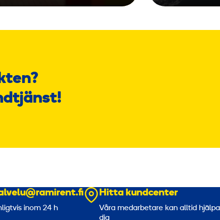
kten?
ndtjänst!
alvelu@ramirent.fi
Hitta kundcenter
nligtvis inom 24 h
Våra medarbetare kan alltid hjälp
dig