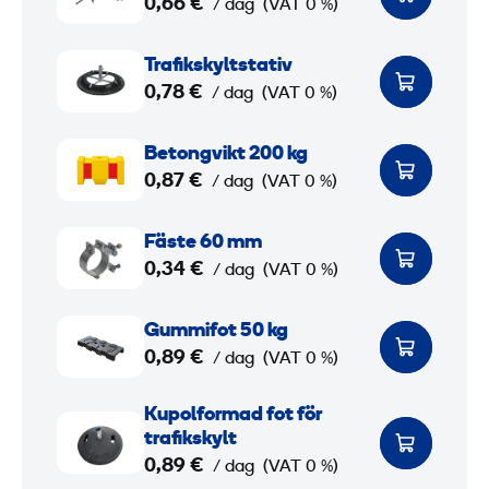
0,66 €
/ dag
(VAT 0 %)
0
a
c
t
k
T
Trafikskyltstativ
m
i
e
r
0,78 €
/ dag
(VAT 0 %)
m
l
s
a
3
l
f
f
B
Betongvikt 200 kg
t
ä
i
e
0,87 €
/ dag
(VAT 0 %)
m
r
s
k
t
a
t
s
o
F
Fäste 60 mm
f
e
k
n
ä
0,34 €
/ dag
(VAT 0 %)
i
y
g
s
k
l
v
t
G
Gummifot 50 kg
m
t
i
e
u
0,89 €
/ dag
(VAT 0 %)
ä
s
k
6
m
r
t
t
0
m
K
Kupolformad fot för
k
a
2
i
u
trafikskylt
e
t
0
m
f
p
0,89 €
/ dag
(VAT 0 %)