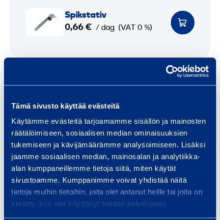
n
i
0
m
o
o
S
v
t
l
Spikstativ
p
0,66 €
k
5
f
/ dag
(VAT 0 %)
i
g
0
o
k
r
s
k
m
Teknisk information
t
g
a
a
d
t
Tämä sivusto käyttää evästeitä
f
Vikt
5 kg
i
o
Käytämme evästeitä tarjoamamme sisällön ja mainosten
v
räätälöimiseen, sosiaalisen median ominaisuuksien
t
Bredd
0,9 m
tukemiseen ja kävijämäärämme analysoimiseen. Lisäksi
f
jaamme sosiaalisen median, mainosalan ja analytiikka-
ö
Höjd
0,9 m
alan kumppaneillemme tietoja siitä, miten käytät
r
sivustoamme. Kumppanimme voivat yhdistää näitä
t
tietoja muihin tietoihin, joita olet antanut heille tai joita on
r
kerätty, kun olet käyttänyt heidän palvelujaan.
a
Liknande produkter