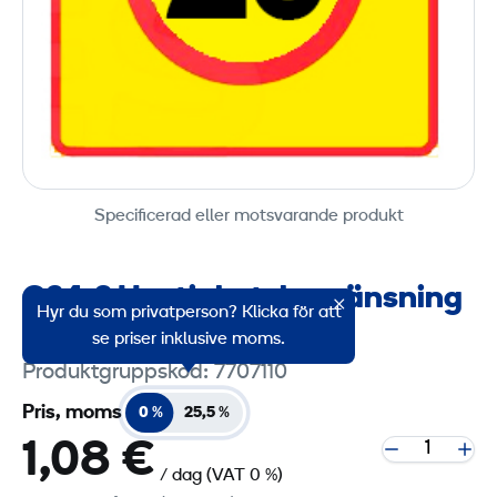
Specificerad eller motsvarande produkt
C34_2 Hastighetsbegränsning
Hyr du som privatperson? Klicka för att
20 km/h
se priser inklusive moms.
Produktgruppskod: 7707110
Pris, moms
0 %
25,5 %
1,08 €
/ dag
(VAT 0 %)