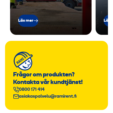
o
…
u
t
Läs mer
Läs 
e
s
i
g
n
Frågor om produkten?
Kontakta vår kundtjänst!
0800 171 414
asiakaspalvelu@ramirent.fi