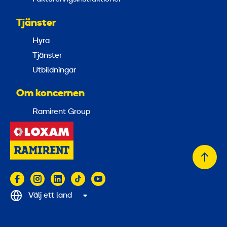
Tjänster
Hyra
Tjänster
Utbildningar
Om koncernen
Ramirent Group
Tillb
till
topp
Välj ett land