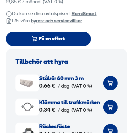
19,85 €
/ månad
(VAT 0 %)
Du kan se dina avtalspriser i
RamiSmart
Läs våra
hyres‑ och servicevillkor
Få en offert
Tillbehör att hyra
S
Stålrör 60 mm 3 m
t
0,66 €
/ dag
(VAT 0 %)
å
l
K
Klämma till trafikmärken
r
l
0,34 €
/ dag
(VAT 0 %)
ö
ä
r
m
R
Räckesfäste
6
m
ä