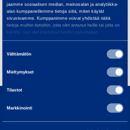
Add to cart
Add to cart
t
t
jaamme sosiaalisen median, mainosalan ja analytiikka-
r
r
alan kumppaneillemme tietoja siitä, miten käytät
o
o
sivustoamme. Kumppanimme voivat yhdistää näitä
tietoja muihin tietoihin, joita olet antanut heille tai joita on
w
w
kerätty, kun olet käyttänyt heidän palvelujaan.
e
e
l
l
Suostumuksen
<
9
Välttämätön
valinta
6
0
0
0
Mieltymykset
0
m
m
m
0800 171 414
Tilastot
m
Call us, our customer service is here to help
Markkinointi
asiakaspalvelu@ramirent.fi
We normally respond within 24h