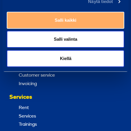
Näytä tiedot
Find Customer Center
Our customer center staff can always help you
Salli kaikki
Frequently Asked Questions
Here we have gathered the answers to the most
Salli valinta
common questions
Ramirent Finland
Kiellä
About us
Career at Ramirent
Customer service
Invoicing
Services
Rent
Services
Trainings