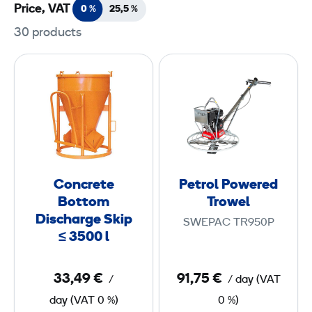
Price, VAT
0 %
25,5
%
30 products
C
P
o
e
n
t
c
r
r
o
e
l
t
P
Concrete
Petrol Powered
e
o
Bottom
Trowel
B
w
Discharge Skip
SWEPAC TR950P
o
e
≤ 3500 l
t
r
t
e
33,49 €
91,75 €
/
/ day
(
VAT
o
d
day
(
VAT
0 %)
0 %)
m
T