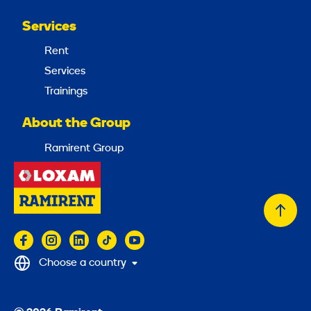
8
Services
m
Rent
m
Services
Trainings
About the Group
Ramirent Group
Back
to
top
Choose a country