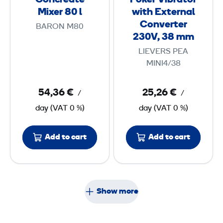
Concreate
Poker Vibrator
m
t
b
Mixer 80 l
with External
e
r
m
Converter
BARON M80
M
a
230V, 38 mm
m
i
t
LIEVERS PEA
x
o
MINI4/38
e
r
r
w
54,36 €
25,26 €
/
/
8
i
day
(
VAT
0 %)
day
(
VAT
0 %)
0
t
h
Add to cart
Add to cart
l
E
x
t
e
Show more
r
n
a