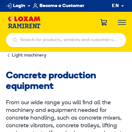
Skip
Login
Become a Customer
EN
to
content
Search for products, services and customer service centers
Search for products, services and customer service centers
Light machinery
Concrete production
equipment
From our wide range you will find all the
machinery and equipment needed for
concrete handling, such as concrete mixers,
concrete vibrators, concrete trolleys, lifting