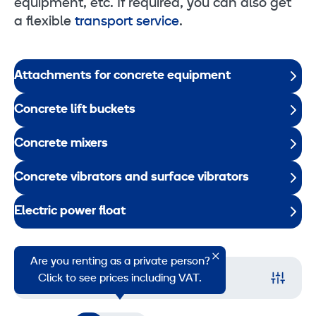
equipment, etc. If required, you can also get
a flexible
transport service
.
Attachments for concrete equipment
Concrete lift buckets
Concrete mixers
Concrete vibrators and surface vibrators
Electric power float
Are you renting as a private person?
Filter
Click to see prices including VAT.