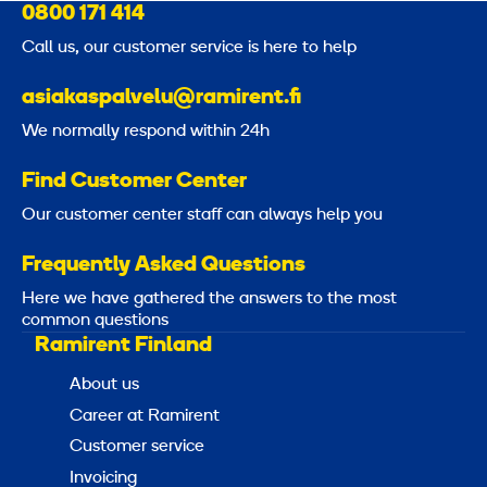
0800 171 414
l
Call us, our customer service is here to help
C
o
asiakaspalvelu@ramirent.fi
n
We normally respond within 24h
v
e
Find Customer Center
r
Our customer center staff can always help you
t
e
Frequently Asked Questions
r
Here we have gathered the answers to the most
2
common questions
Ramirent Finland
3
0
About us
V
Career at Ramirent
,
Customer service
3
Invoicing