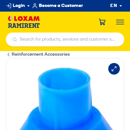
Skip
Login
Become a Customer
EN
to
content
Search for products, services and customer service centers
Search for products, services and customer service centers
Reinforcement Accessories