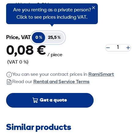
Weight: 0,01 kg
Are you renting as a private person?
Package size: 300 kpl
Click to see prices including VAT.
Price, VAT
0 %
25,5 %
0,08 €
/ piece
(VAT 0 %)
You can see your contract prices in
RamiSmart
Read our
Rental and Service Terms
Get a quote
Similar products