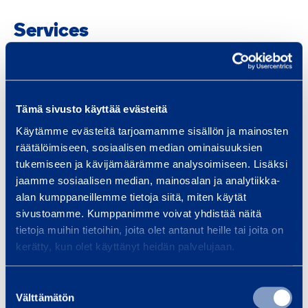
Services
Tämä sivusto käyttää evästeitä
Traffic safety and
Bui
Käytämme evästeitä tarjoamamme sisällön ja mainosten
infrastructure
Equi
räätälöimiseen, sosiaalisen median ominaisuuksien
spec
We provide infrastructure
tukemiseen ja kävijämäärämme analysoimiseen. Lisäksi
and 
construction equipment and
jaamme sosiaalisen median, mainosalan ja analytiikka-
Smoo
alan kumppaneillemme tietoja siitä, miten käytät
services, whether your project is
sivustoamme. Kumppanimme voivat yhdistää näitä
a bridge, tunnel, railway…
tietoja muihin tietoihin, joita olet antanut heille tai joita on
kerätty, kun olet käyttänyt heidän palvelujaan.
Read more
Read
Suostumuksen
Välttämätön
valinta