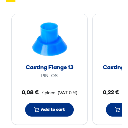
C
a
s
t
i
n
g
Casting Flange 13
Casting 
F
PINTOS
PI
l
a
0,08 €
0,22 €
/ piece
(VAT 0 %)
/ p
n
g
Add to cart
e
Ad
1
3