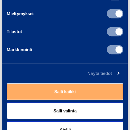
Trainings
Mieltymykset
View all trainings
Tilastot
Markkinointi
Näytä tiedot
Salli kaikki
Salli valinta
Kiellä