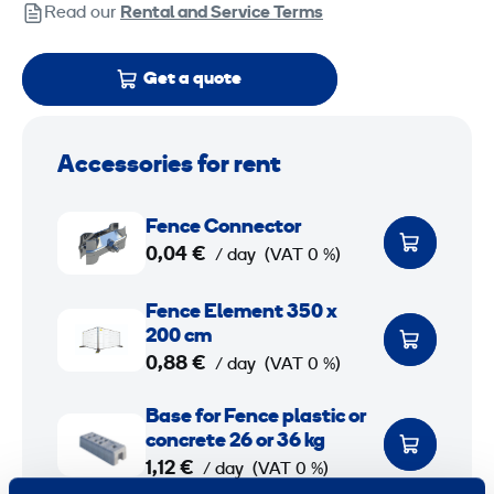
Read our
Rental and Service Terms
Get a quote
Accessories for rent
F
Fence Connector
e
0,04 €
/ day
(VAT 0 %)
n
c
F
Fence Element 350 x
e
e
200 cm
C
n
0,88 €
/ day
(VAT 0 %)
o
c
B
Base for Fence plastic or
n
e
a
concrete 26 or 36 kg
n
E
s
1,12 €
/ day
(VAT 0 %)
e
l