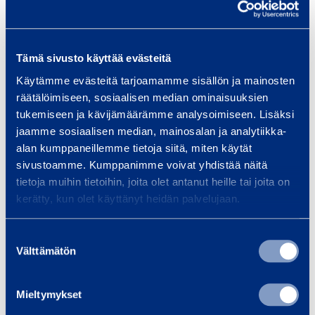
e
c
e
f
t
m
o
o
e
Technical information
r
Tämä sivusto käyttää evästeitä
r
n
F
Käytämme evästeitä tarjoamamme sisällön ja mainosten
t
e
räätälöimiseen, sosiaalisen median ominaisuuksien
Weight
1 kg
3
tukemiseen ja kävijämäärämme analysoimiseen. Lisäksi
n
5
jaamme sosiaalisen median, mainosalan ja analytiikka-
c
0
alan kumppaneillemme tietoja siitä, miten käytät
e
sivustoamme. Kumppanimme voivat yhdistää näitä
p
Similar products
x
tietoja muihin tietoihin, joita olet antanut heille tai joita on
l
kerätty, kun olet käyttänyt heidän palvelujaan.
2
a
0
s
Suostumuksen
0
F
t
Välttämätön
valinta
e
i
c
n
c
m
Mieltymykset
c
o