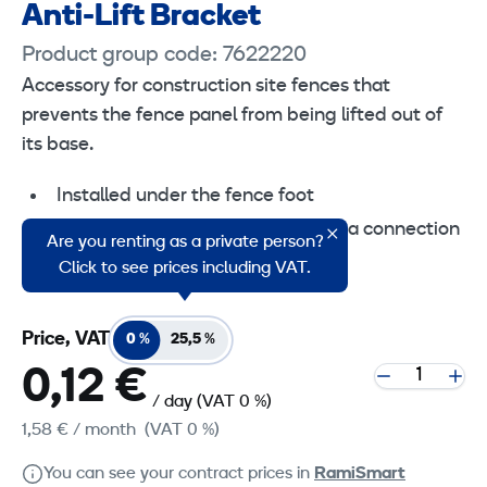
Anti-Lift Bracket
Product group code: 7622220
Accessory for construction site fences that
prevents the fence panel from being lifted out of
its base.
Installed under the fence foot
Attached to the fence panel with a connection
Are you renting as a private person?
clamp
Click to see prices including VAT.
Price, VAT
0 %
25,5 %
0,12 €
/ day
(VAT 0 %)
1,58 €
/ month
(VAT 0 %)
You can see your contract prices in
RamiSmart