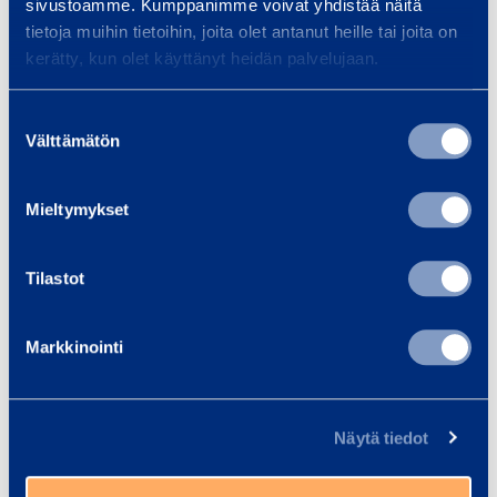
Traffic safety and
Bui
sivustoamme. Kumppanimme voivat yhdistää näitä
tietoja muihin tietoihin, joita olet antanut heille tai joita on
infrastructure
Equi
kerätty, kun olet käyttänyt heidän palvelujaan.
spec
We provide infrastructure
and 
construction equipment and
Suostumuksen
Smoo
services, whether your project is
Välttämätön
valinta
a bridge, tunnel, railway…
Mieltymykset
Read more
Read
Tilastot
Markkinointi
Trainings
View all trainings
Näytä tiedot