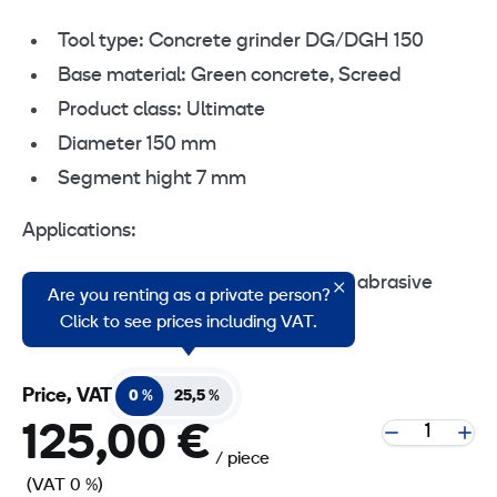
Tool type: Concrete grinder DG/DGH 150
Base material: Green concrete, Screed
Product class: Ultimate
Diameter 150 mm
Segment hight 7 mm
Applications:
Grinding green, young and highly abrasive
Are you renting as a private person?
concrete
Click to see prices including VAT.
Price, VAT
0 %
25,5 %
125,00 €
/ piece
(VAT 0 %)