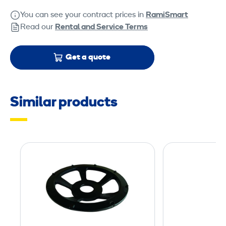
You can see your contract prices in
RamiSmart
Read our
Rental and Service Terms
Get a quote
Similar products
G
r
i
n
d
i