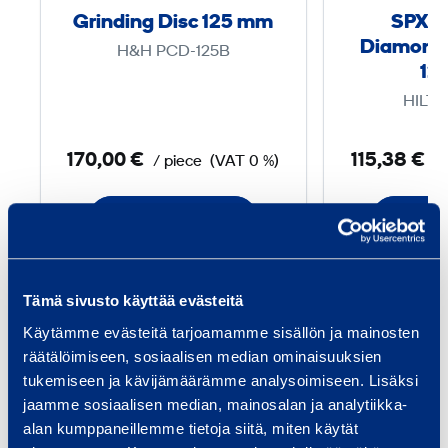
n
Grinding Disc 125 mm
SPX U
g
Diamond
H&H PCD-125B
D
12
i
HILTI
s
c
170,00 €
115,38 €
/ piece
(VAT 0 %)
/
1
2
Add to cart
Ad
5
m
Tämä sivusto käyttää evästeitä
m
Services
Käytämme evästeitä tarjoamamme sisällön ja mainosten
räätälöimiseen, sosiaalisen median ominaisuuksien
tukemiseen ja kävijämäärämme analysoimiseen. Lisäksi
jaamme sosiaalisen median, mainosalan ja analytiikka-
alan kumppaneillemme tietoja siitä, miten käytät