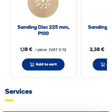
d
i
n
g
Sanding Disc 225 mm,
Sanding D
D
P100
i
s
1,18 €
2,38 €
/ piece
(VAT 0 %)
/ p
c
2
2
Add to cart
Ad
5
m
Services
m
,
P
1