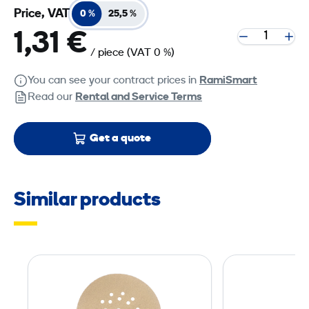
Price, VAT
0 %
25,5 %
1,31 €
/ piece
(VAT 0 %)
You can see your contract prices in
RamiSmart
Read our
Rental and Service Terms
Get a quote
Similar products
S
a
n