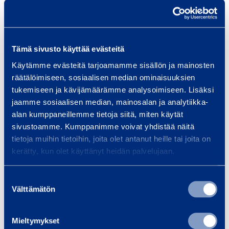
0
Traffic safety and
Bui
0
infrastructure
Equi
Tämä sivusto käyttää evästeitä
spec
We provide infrastructure
Käytämme evästeitä tarjoamamme sisällön ja mainosten
and 
construction equipment and
räätälöimiseen, sosiaalisen median ominaisuuksien
Smoo
services, whether your project is
tukemiseen ja kävijämäärämme analysoimiseen. Lisäksi
a bridge, tunnel, railway…
jaamme sosiaalisen median, mainosalan ja analytiikka-
alan kumppaneillemme tietoja siitä, miten käytät
sivustoamme. Kumppanimme voivat yhdistää näitä
Read more
Read
tietoja muihin tietoihin, joita olet antanut heille tai joita on
kerätty, kun olet käyttänyt heidän palvelujaan.
Suostumuksen
Trainings
Välttämätön
valinta
View all trainings
Mieltymykset