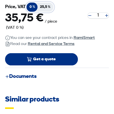
Price, VAT
0 %
25,5 %
35,75 €
/ piece
(VAT 0 %)
You can see your contract prices in
RamiSmart
Read our
Rental and Service Terms
Get a quote
Documents
Similar products