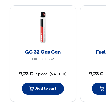
G
C
3
2
G
a
GC 32 Gas Can
Fuel C
s
HILTI GC 32
MA
C
a
9,23 €
9,23 €
/ piece
(VAT 0 %)
/ p
n
Add to cart
Ad