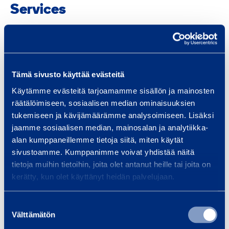
Services
Traffic safety and
Bui
Tämä sivusto käyttää evästeitä
infrastructure
Equi
Käytämme evästeitä tarjoamamme sisällön ja mainosten
räätälöimiseen, sosiaalisen median ominaisuuksien
spec
We provide infrastructure
tukemiseen ja kävijämäärämme analysoimiseen. Lisäksi
and 
construction equipment and
jaamme sosiaalisen median, mainosalan ja analytiikka-
Smoo
services, whether your project is
alan kumppaneillemme tietoja siitä, miten käytät
a bridge, tunnel, railway…
sivustoamme. Kumppanimme voivat yhdistää näitä
tietoja muihin tietoihin, joita olet antanut heille tai joita on
kerätty, kun olet käyttänyt heidän palvelujaan.
Read more
Read
Suostumuksen
Välttämätön
valinta