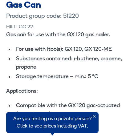
Gas Can
Product group code: 51220
HILTI GC 22
Gas can for use with the GX 120 gas nailer.
For use with (tools): GX 120, GX 120-ME
Substances contained: i-buthene, propene,
propane
Storage temperature – min.: 5 °C
Applications:
Compatible with the GX 120 gas-actuated
fastening tool
Are you renting as a private person?
Fastening with the GX 120
Click to see prices including VAT.