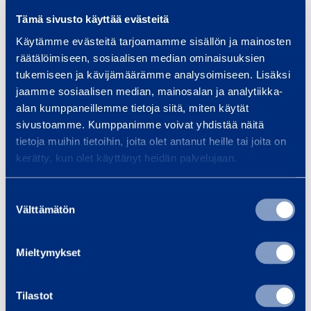
r
Tämä sivusto käyttää evästeitä
C
U
Käytämme evästeitä tarjoamamme sisällön ja mainosten
o
n
räätälöimiseen, sosiaalisen median ominaisuuksien
n
i
tukemiseen ja kävijämäärämme analysoimiseen. Lisäksi
c
v
jaamme sosiaalisen median, mainosalan ja analytiikka-
r
alan kumppaneillemme tietoja siitä, miten käytät
e
e
sivustoamme. Kumppanimme voivat yhdistää näitä
r
t
tietoja muihin tietoihin, joita olet antanut heille tai joita on
s
Universal Core Bit
Universa
kerätty, kun olet käyttänyt heidän palvelujaan.
e
a
132 mm
12
2
l
Suostumuksen
3
C
Välttämätön
valinta
0
18,02 €
18,02 €
/ day
(VAT 0 %)
/
o
V
r
Mieltymykset
e
Add to cart
Ad
B
Tilastot
i