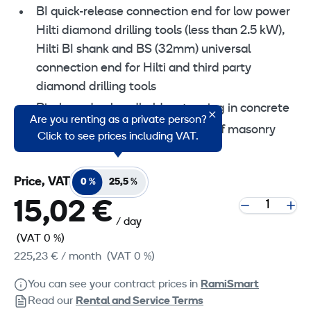
BI quick-release connection end for low power
Hilti diamond drilling tools (less than 2.5 kW),
Hilti BI shank and BS (32mm) universal
connection end for Hilti and third party
diamond drilling tools
Rig-based or handheld wet coring in concrete
Are you renting as a private person?
Handheld dry coring in all types of masonry
Click to see prices including VAT.
Price, VAT
0 %
25,5 %
15,02 €
/ day
(VAT 0 %)
225,23 €
/ month
(VAT 0 %)
You can see your contract prices in
RamiSmart
Read our
Rental and Service Terms