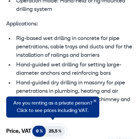
Operation mode: Hand-held or rig-mounted
drilling system
Applications:
Rig-based wet drilling in concrete for pipe
penetrations, cable trays and ducts and for the
installation of railings and barriers
Hand-guided wet drilling for setting large-
diameter anchors and reinforcing bars
Hand-guided dry drilling in masonry for pipe
penetrations in plumbing, heating and air
conditioning installations and for chimney and
Are you renting as a private person?
stove installation
Click to see prices including VAT.
Price, VAT
0 %
25,5 %