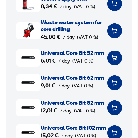
l
a
8,34 €
/ day
(VAT 0 %)
S
t
t
e
W
Waste water system for
a
r
a
core drilling
n
S
s
45,00 €
/ day
(VAT 0 %)
d
u
t
U
p
e
Universal Core Bit 52 mm
n
6,01 €
p
w
/ day
(VAT 0 %)
i
l
a
v
U
y
t
Universal Core Bit 62 mm
e
n
9,01 €
U
e
/ day
(VAT 0 %)
r
i
n
r
s
v
U
i
s
Universal Core Bit 82 mm
a
e
n
12,01 €
t
y
/ day
(VAT 0 %)
l
r
i
s
C
s
v
U
t
Universal Core Bit 102 mm
o
a
e
n
15,02 €
e
/ day
(VAT 0 %)