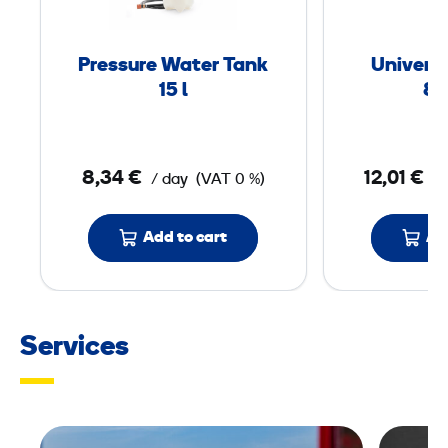
u
r
Pressure Water Tank
Universa
e
15 l
8
W
a
t
8,34 €
12,01 €
/ day
(VAT 0 %)
/
e
r
Add to cart
Ad
T
a
n
k
Services
1
5
l