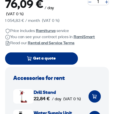
76,09 €
/ day
(VAT 0 %)
1 054,83 €
/ month
(VAT 0 %)
Price includes
Ramiturva
service
You can see your contract prices in
RamiSmart
Read our
Rental and Service Terms
Get a quote
Accessories for rent
D
Drill Stand
r
22,84 €
/ day
(VAT 0 %)
i
l
W
Water Supply Unit