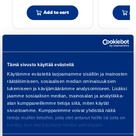
4
Add to cart
Ad
0
m
m
Services
,
E
l
Tämä sivusto käyttää evästeitä
-
Käytämme evästeitä tarjoamamme sisällön ja mainosten
B
räätälöimiseen, sosiaalisen median ominaisuuksien
Traffic safety and
Bui
j
tukemiseen ja kävijämäärämme analysoimiseen. Lisäksi
infrastructure
Equi
ö
jaamme sosiaalisen median, mainosalan ja analytiikka-
spec
We provide infrastructure
alan kumppaneillemme tietoja siitä, miten käytät
r
and 
sivustoamme. Kumppanimme voivat yhdistää näitä
construction equipment and
n
tietoja muihin tietoihin, joita olet antanut heille tai joita on
Smoo
services, whether your project is
T
kerätty, kun olet käyttänyt heidän palvelujaan.
a bridge, tunnel, railway…
F