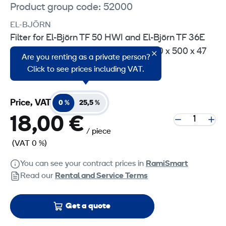
Product group code: 52000
EL-BJÖRN
Filter for El-Björn TF 50 HWI and El-Björn TF 36E
water-circulating fan heater. Size: 690 x 500 x 47
Are you renting as a private person?
mm.
Click to see prices including VAT.
Price, VAT
0 %
25,5 %
18,00 €
/ piece
(VAT 0 %)
You can see your contract prices in
RamiSmart
Read our
Rental and Service Terms
Get a quote