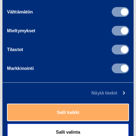
1
Suostumuksen
5
Read more
Read
Välttämätön
valinta
Mieltymykset
Trainings
Tilastot
View all trainings
Markkinointi
Näytä tiedot
Salli kaikki
Salli valinta