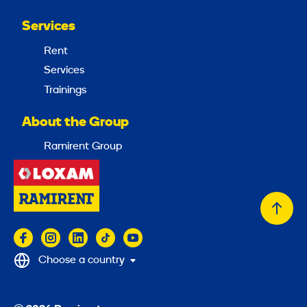
Services
Rent
Services
Trainings
About the Group
Ramirent Group
Back
to
top
Choose a country