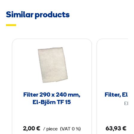
Similar products
F
i
l
t
e
r
2
Filter 290 x 240 mm,
Filter, El
9
El-Björn TF 15
EL-
0
x
2,00 €
63,93 €
/ piece
(VAT 0 %)
/ 
2