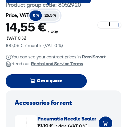
Product group code: 8052920
Price, VAT
0 %
25,5 %
14,55 €
/ day
(VAT 0 %)
100,06 €
/ month
(VAT 0 %)
You can see your contract prices in
RamiSmart
Read our
Rental and Service Terms
Get a quote
Accessories for rent
P
Pneumatic Needle Scaler
n
19,14 €
/ day
(VAT 0 %)