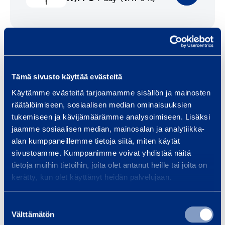
e
u
m
Safety
a
t
i
Tämä sivusto käyttää evästeitä
c
Similar products
Käytämme evästeitä tarjoamamme sisällön ja mainosten
N
räätälöimiseen, sosiaalisen median ominaisuuksien
e
tukemiseen ja kävijämäärämme analysoimiseen. Lisäksi
e
jaamme sosiaalisen median, mainosalan ja analytiikka-
C
alan kumppaneillemme tietoja siitä, miten käytät
d
a
sivustoamme. Kumppanimme voivat yhdistää näitä
l
tietoja muihin tietoihin, joita olet antanut heille tai joita on
r
e
kerätty, kun olet käyttänyt heidän palvelujaan.
b
S
i
c
Suostumuksen
d
a
Välttämätön
valinta
e
l