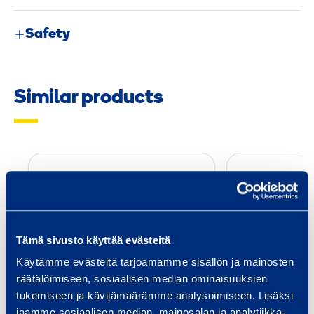
Safety
Similar products
C
a
r
b
i
Tämä sivusto käyttää evästeitä
d
Käytämme evästeitä tarjoamamme sisällön ja mainosten
e
räätälöimiseen, sosiaalisen median ominaisuuksien
Carbide Drill Bit 12-
Tools fo
D
tukemiseen ja kävijämäärämme analysoimiseen. Lisäksi
18 mm
Ch
jaamme sosiaalisen median, mainosalan ja analytiikka-
r