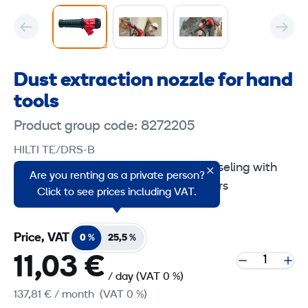
Dust extraction nozzle for hand
tools
Product group code: 8272205
HILTI TE/DRS-B
Dust removal system for concrete chiseling with
Are you renting as a private person?
Hilti SDS Max (TE-Y) and TE-S breakers
Click to see prices including VAT.
Price, VAT
0 %
25,5 %
11,03 €
/ day
(VAT 0 %)
137,81 €
/ month
(VAT 0 %)