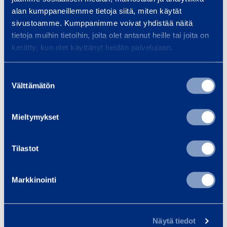
alan kumppaneillemme tietoja siitä, miten käytät
i
sivustoamme. Kumppanimme voivat yhdistää näitä
6,77 €
14,55 €
/ day
(VAT 0 %)
/
l
tietoja muihin tietoihin, joita olet antanut heille tai joita on
l
kerätty, kun olet käyttänyt heidän palvelujaan.
B
Add to cart
Ad
i
Suostumuksen
t
Välttämätön
valinta
1
Services
2
Mieltymykset
-
1
Tilastot
8
Transport and logistics
Pr
m
Markkinointi
Equipment solutions for the
Prop
m
transport, logistics and vehicle
fast
services sectors. Rent flexibly,
righ
Näytä tiedot