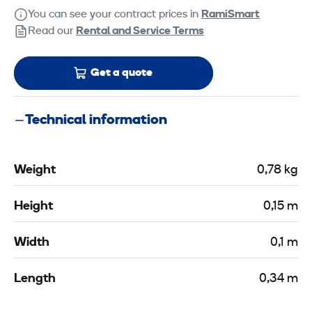
You can see your contract prices in
RamiSmart
Read our
Rental and Service Terms
Get a quote
Technical information
Weight
0,78 kg
Height
0,15 m
Width
0,1 m
Length
0,34 m